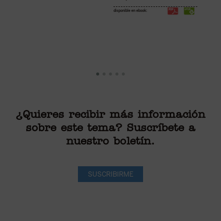
disponible en ebook:
di
¿Quieres recibir más información
sobre este tema? Suscríbete a
nuestro boletín.
SUSCRIBIRME