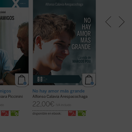
cinini, el
La historia de Marcos recuerda,
La beatificación d
ó trágicamente
de forma sencilla, que es posible
mártires, en 2026
e coche en mayo
vivir de verdad y que existen
noventa aniversar
Luigi Giussani e
presencias humanas que, por la
explosión sangrie
r de
manera en que nos miran, nos
la persecución de
as religiosas,
hacen vislumbrar aquello para lo
España. La postu
es en su región
que hemos sido creados. Este
Causa de beatifi
 más allá? A
libro ofrece un espacio para
aquí una breve p
nticinco años
escuchar su voz....
(ver ficha)
biografía de cada 
e, ...
(ver
ficha)
El beato Ignaci
migos
No hay amor más grande
Vaquero y com
hiara Piccinini
Alfonso Calavia Arespacochaga
Madrid, entre l
22,00
€
uido
IVA incluido
seminarista
María Victoria He
disponible en ebook:
16,50
€
IVA inc
disponible en ebook: