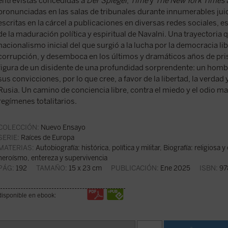
entrevistas concedidas a
Der Spiegel
,
Time
y
The New York Times
pronunciadas en las salas de tribunales durante innumerables jui
escritas en la cárcel a publicaciones en diversas redes sociales, e
de la maduración política y espiritual de Navalni. Una trayectoria 
nacionalismo inicial del que surgió a la lucha por la democracia lib
corrupción, y desemboca en los últimos y dramáticos años de pri
figura de un disidente de una profundidad sorprendente: un homb
sus convicciones, por lo que cree, a favor de la libertad, la verdad y
Rusia. Un camino de conciencia libre, contra el miedo y el odio ma
regímenes totalitarios.
COLECCIÓN:
Nuevo Ensayo
SERIE:
Raíces de Europa
MATERIAS:
Autobiografía: histórica, política y militar
,
Biografía: religiosa y 
heroísmo, entereza y supervivencia
PÁG:
192
TAMAÑO:
15 x 23 cm
PUBLICACIÓN:
Ene 2025
ISBN:
97
disponible en ebook: