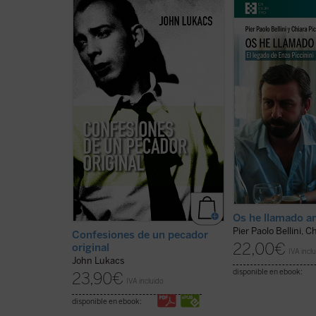
En esta elocuente y sugerente
¿Quién era Enzo Pic
«autohistoria», John Lukacs,
cirujano que muri
distinguido historiador y escritor,
en un accidente d
describe la historia de sus propias
de 1999, amigo de 
convicciones y creencias. Un viaje
incansable impulso
que nos lleva desde la Hungría de
numerosas iniciativ
los años treinta y la asolada
sociales y cultural
Budapest de la Segunda Guerra
de Emilia Romaña y
Mundial hasta su descubrimiento
esta pregunta, vei
del Nuevo Mundo....
(ver ficha)
después de su muert
ficha)
Os he llamado a
Pier Paolo Bellini, C
Confesiones de un pecador
22,00
€
original
IVA incl
John Lukacs
disponible en ebook:
23,90
€
IVA incluido
disponible en ebook: