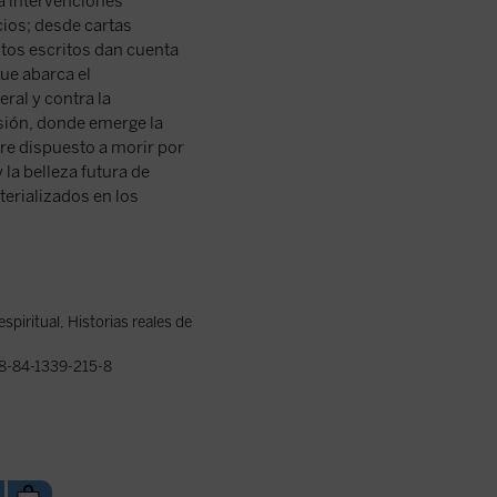
a intervenciones
cios; desde cartas
stos escritos dan cuenta
que abarca el
eral y contra la
sión, donde emerge la
re dispuesto a morir por
 la belleza futura de
terializados en los
espiritual
,
Historias reales de
8-84-1339-215-8