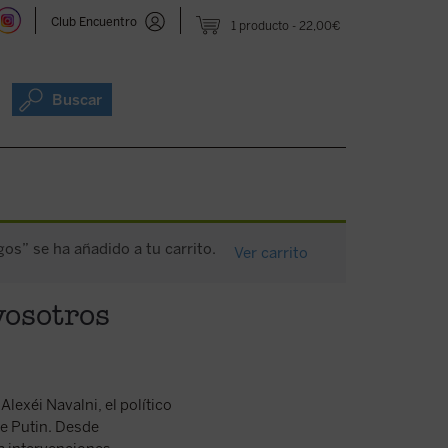
Club Encuentro
1 producto
22,00€
Buscar
os” se ha añadido a tu carrito.
Ver carrito
vosotros
lexéi Navalni, el político
de Putin. Desde