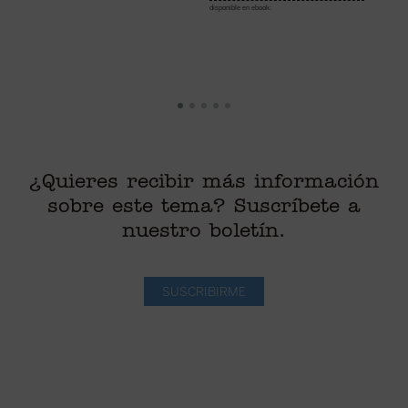
C
disponible en ebook:
i
di
¿Quieres recibir más información
sobre este tema? Suscríbete a
nuestro boletín.
SUSCRIBIRME