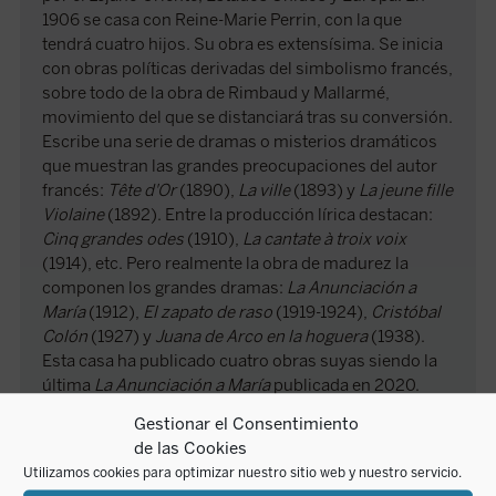
1906 se casa con Reine-Marie Perrin, con la que
tendrá cuatro hijos. Su obra es extensísima. Se inicia
con obras políticas derivadas del simbolismo francés,
sobre todo de la obra de Rimbaud y Mallarmé,
movimiento del que se distanciará tras su conversión.
Escribe una serie de dramas o misterios dramáticos
que muestran las grandes preocupaciones del autor
francés:
Tête d'Or
(1890),
La ville
(1893) y
La jeune fille
Violaine
(1892). Entre la producción lírica destacan:
Cinq grandes odes
(1910),
La cantate à troix voix
(1914), etc. Pero realmente la obra de madurez la
componen los grandes dramas:
La Anunciación a
María
(1912),
El zapato de raso
(1919-1924),
Cristóbal
Colón
(1927) y
Juana de Arco en la hoguera
(1938).
Esta casa ha publicado cuatro obras suyas siendo la
última
La Anunciación a María
publicada en 2020.
Gestionar el Consentimiento
de las Cookies
Utilizamos cookies para optimizar nuestro sitio web y nuestro servicio.