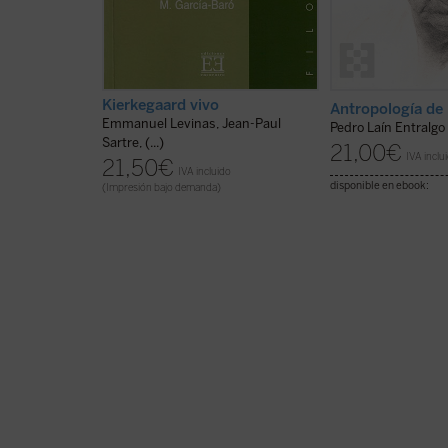
Kierkegaard vivo
Antropología de 
Emmanuel Levinas, Jean-Paul
Pedro Laín Entralgo
Sartre, (...)
21,00
€
IVA inclu
21,50
€
IVA incluido
disponible en ebook:
(Impresión bajo demanda)