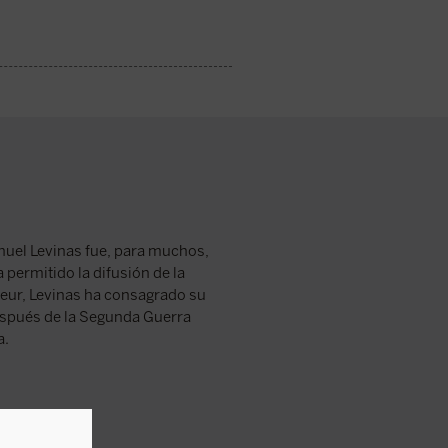
nuel Levinas fue, para muchos,
permitido la difusión de la
eur, Levinas ha consagrado su
después de la Segunda Guerra
a.