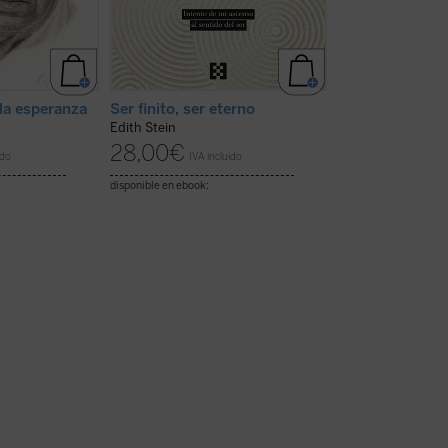
la esperanza
Ser finito, ser eterno
Las anclas en el
Edith Stein
Rémi Brague
28,00
€
14,50
€
ido
IVA incluido
IVA inc
disponible en ebook:
disponible en ebook: