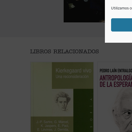
Utilizamos c
LIBROS RELACIONADOS
«Es una cosa extraña: ¿Debe
Este libro nos invit
Kierkegaard significar algo para
sobre uno de los 
nosotros, aunque no nos ofrece
fundamentales del
más que la exigencia de una
esperanza. A través
sinceridad ilimitada y la rica
profundo y accesibl
intuición, enorme desde luego, de
explora cómo este
posibilidades humanas?
guiado nuestra his
raíces más primiti
No hay comparación alguna entre
impacto en el mun
él y los grandes que nos colman:
contemporáneo....
Homero, los trágicos ...
(ver ficha)