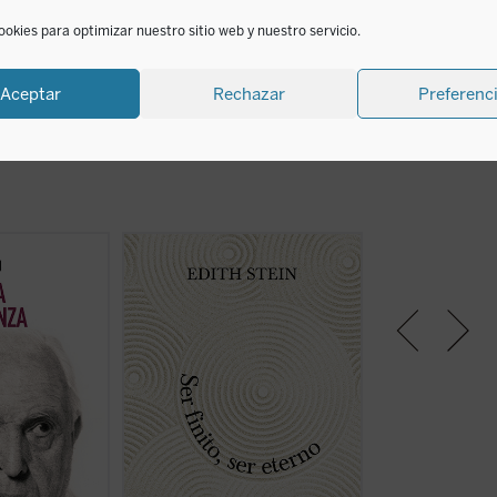
ookies para optimizar nuestro sitio web y nuestro servicio.
Aceptar
Rechazar
Preferenc
a a reflexionar
Ser finito, ser eterno
es la
Lo que el autor n
motores
principal obra filosófica de Stein,
con su combinació
 ser humano: la
un diálogo entre Edmund Husserl
de erudición e ing
 de un análisis
y santo Tomás de Aquino que se
narración de una 
e, el autor
extiende a Platón, Aristóteles, san
lamento nostálgi
 concepto ha
Agustín, Duns Escoto, etc. Este
mundo del pensa
toria, desde sus
ensayo lleva la impronta del
época ya pasada,
vas hasta su
extraordinario viaje intelectual y
comprensivo de a
do
espiritual de su autora, una de las
principales tensi
(ver ficha)
mujeres ...
(ver ficha)
fundamentos ...
(v