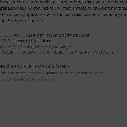
Trascendente, conferencia que pretende ser rigurosamente filosófi
grabación de una conversación interconfesional que se toma total
y los inicios y aperturas de la tradición religiosa de Occidente y de
(del
Prólogo
del autor)
COLECCIÓN:
Opuscula philosophica (primera época)
SERIE:
Opuscula philosophica
MATERIA:
Filosofía: metafísica y ontología
PÁG:
80
PUBLICACIÓN:
Jun 2006
ISBN:
978-84-7490-783-4
NO DISPONIBLE TEMPORALMENTE
Consultar si este libro está disponible en impresión bajo demanda
¿En qué librería lo puedo comprar?