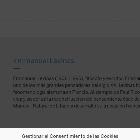
Emmanuel Levinas
Emmanuel Lévinas (1906 - 1995), filosófo y escritor. Emma
uno de los más grandes pensadores del siglo XX. Levinas ha 
fenomenología alemana en Francia. Al ejemplo de Paul Rico
vida y su obra a la reconstrucción del pensamiento ético 
Mundial. Natural de Lituania desarrolló su trabajo en Franci
Gestionar el Consentimiento de las Cookies