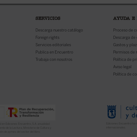
SERVICIOS
AYUDA E
Descarga nuestro catálogo
Proceso de 
Foreign rights
Descarga de
Servicios editoriales
Gastos y plaz
Publica en Encuentro
Permisos de 
Trabaja con nosotros
Política de p
Aviso legal
Política de c
Ediciones Encuentro ha r
l en Ediciones Encuentro, S.A. anualidad
internacionales.
nto de la Lectura, Ministerio de Cultura y
ón de pymes del sector del libro.