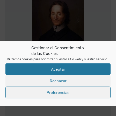
Gestionar el Consentimiento
de las Cookies
Nicolas Malebranche
Utilizamos cookies para optimizar nuestro sitio web y nuestro servicio.
Aceptar
Nicolas Malebranche (1638-1715) es uno de los
filósofos modernos más originales y desconocidos.
Rechazar
Sacerdote del Oratorio, y entregado a la filosofía a
partir de su lectura de Descartes, llegó a formular su
Preferencias
propio sistema, denominado
ocasionalismo
, en el
que la causalidad de Dios cobra un papel primordial.