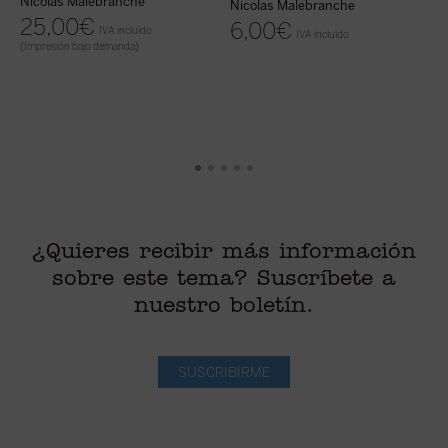
Nicolas Malebranche
Nicolas Malebranche
C
25,00
€
6,00
€
IVA incluido
IVA incluido
(Impresión bajo demanda)
di
¿Quieres recibir más información
sobre este tema? Suscríbete a
nuestro boletín.
SUSCRIBIRME