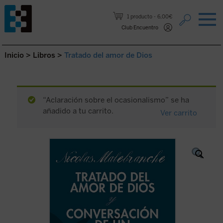
Saltar al contenido.
1 producto
6,00€
Club Encuentro
Inicio
>
Libros
>
Tratado del amor de Dios
“Aclaración sobre el ocasionalismo” se ha
añadido a tu carrito.
Ver carrito