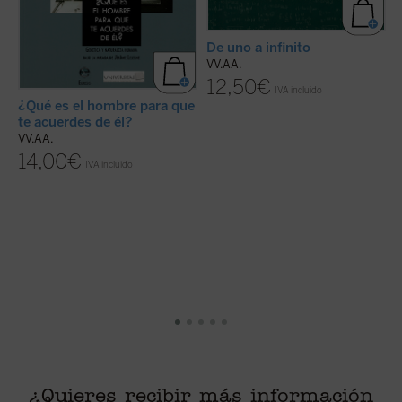
De uno a infinito
V
VV.AA.
12,50
€
IVA incluido
¿Qué es el hombre para que
te acuerdes de él?
VV.AA.
14,00
€
IVA incluido
¿Quieres recibir más información