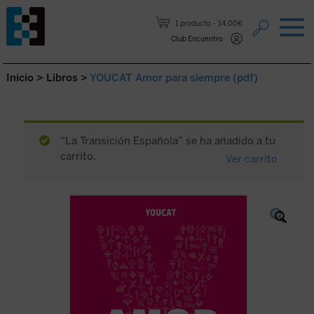
Saltar al contenido.
1 producto
14,00€
Club Encuentro
Inicio
>
Libros
>
YOUCAT Amor para siempre (pdf)
“La Transición Española” se ha añadido a tu
carrito.
Ver carrito