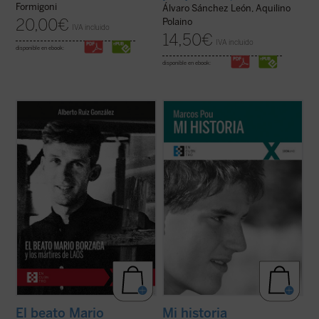
Formigoni
Álvaro Sánchez León, Aquilino
20,00
€
Polaino
IVA incluido
14,50
€
IVA incluido
disponible en ebook:
disponible en ebook:
Mario Borzaga, natural de Trento, había
«Es algo extraño hablar de 'mi historia'
llegado a Laos en 1957, recién ordenado
puesto que lo único interesante en ella, lo
sacerdote. Fue martirizado poco después,
único que la salva de ser una historia
en 1960, a sus 27 años. Escribió un
aburrida y plana es lo que Cristo ha hecho
precioso diario que da voz a su vocación de
en mi vida. Por lo tanto, es más bien la
misionero oblato, que ilumina la ...
(ver
historia de lo que Cristo ha hecho ...
(ver
ficha)
ficha)
El beato Mario
Mi historia