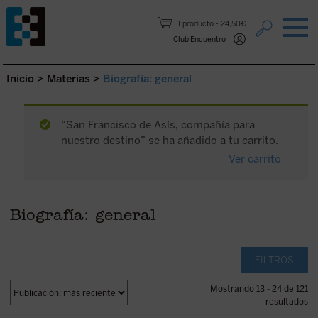
Saltar al contenido.
1 producto
24,50€
Club Encuentro
Inicio
>
Materias
>
Biografía: general
“San Francisco de Asís, compañía para
nuestro destino” se ha añadido a tu carrito.
Ver carrito
Biografía: general
FILTROS
Mostrando 13 - 24 de 121
resultados