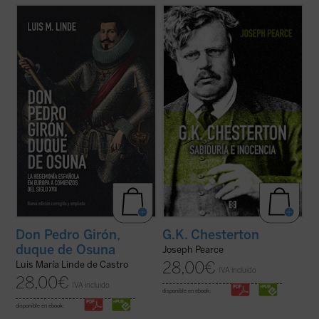
El «Grande Osuna», como le llamó su
Edición 150 aniversario del nacimiento de
amigo y agente, Francisco de Quevedo, fue
Chesterton.
un personaje legendario aún en vida y, con
«Pearce consigue que la vida de
el tiempo, pasó a ser uno de los más
Chesterton fluya con pulso de novela (...)
destacados «réprobos» de la Leyenda
Leer
G.K. Chesterton. Sabiduría e inocencia
Negra. Su biografía, sin las fantasías y ...
es altamente recomendable, salvo que uno
(ver ficha)
prefiera pasar ...
(ver ficha)
G.K. Chesterton
Don Pedro Girón,
duque de Osuna
Joseph Pearce
28,00
€
Luis María Linde de Castro
IVA incluido
28,00
€
IVA incluido
disponible en ebook:
disponible en ebook: