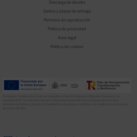
Descarga de ebooks
Gastos y plazos de entrega
Permisos de reproducción
Política de privacidad
Aviso legal
Política de cookies
El proyecto “Implementación de herramientas de Gestión Editorial en Ediciones Encuentro, S.A.
anualidad 2022” ha sido financiado por la Dirección General del Libro y Fomento de la Lectura,
Ministerio de Cultura y Deporte. La finalidad de este apoyo es contribuir a la modernización de pymes
del sector del libro.