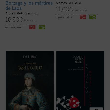
Borzaga y los mártires
Marcos Pou Gallo
de Laos
11,00
€
IVA incluido
Alberto Ruiz González
disponible en ebook:
16,50
€
IVA incluido
disponible en ebook:
A través de un estilo ameno y accesible,
Lo que no muere nunca
es la autobiografía
Dumont nos sumerge en la época de Isabel
de Takashi Nagai, en la que el autor recorre
y nos presenta a una mujer de gran
su vida, desde la infancia hasta el día de la
inteligencia, astucia y determinación, que
explosión de la bomba atómica, captando
supo afrontar los desafíos de su época y
los numerosos acontecimientos que se
consolidar la unidad de España. Una obra ...
desarrollan como la ...
(ver ficha)
(ver ficha)