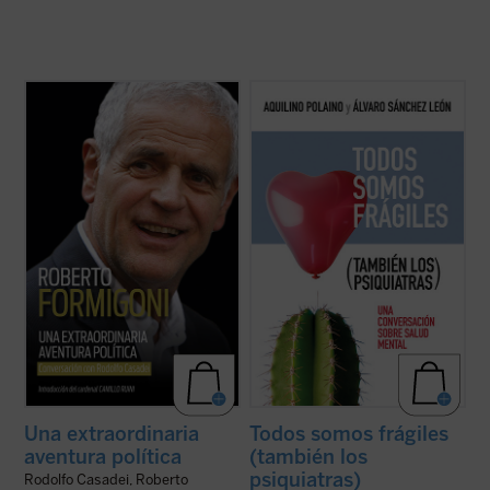
Este libro relata sesenta años de historia
¿Qué bulle dentro de un psiquiatra que se
de Italia, vividos y vistos a través de los
jubila después de 45 años tratando miles
ojos de un joven político extraordinario de
de biografías? Conversar con uno de su
la región de Lombardía. No es solo la
carrera médica justo después de colgar la
historia de un individuo, sino también la
bata es sanador. Más de cien preguntas
historia de un pueblo ...
(ver ficha)
sobre él y sobre cada uno de ...
(ver ficha)
Una extraordinaria
Todos somos frágiles
aventura política
(también los
psiquiatras)
Rodolfo Casadei, Roberto