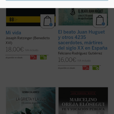
El beato Juan Huguet
Mi vida
y otros 4235
Joseph Ratzinger (Benedicto
sacerdotes, mártires
XVI)
del siglo XX en España
18,00
€
IVA incluido
Feliciano Rodríguez Gutiérrez
disponible en ebook:
16,00
€
IVA incluido
disponible en ebook:
Este libro es el relato de un viaje, el que
«Siempre quise saber más sobre la vida de
Gemma Capra, viuda del comisario
mi padre, a quien no conocí, ya que fue
Calabresi, ha recorrido desde el día del
asesinado en Mondragón el 5 de octubre de
asesinato de su marido. Con prólogo de
1934 estando mi madre embarazada de su
Irene Villa,
La grieta y la luz
es un
primer y único hijo; yo nací el 13 de febrero
testimonio intenso, conmovedor y sincero
de 1935.
...
(ver ficha)
Hace años ...
(ver ficha)