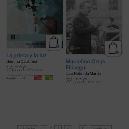
La grieta y la luz
Marcelino Oreja
Gemma Calabresi
Elósegui
16,00
€
IVA incluido
Lara Nebreda Martín
disponible en ebook:
24,00
€
IVA incluido
« Anterior
1
2
3
4
…
11
Siguiente »