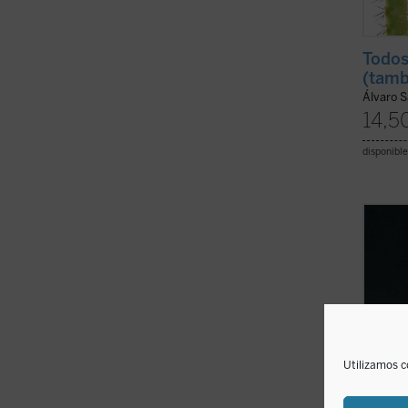
Todos
(tamb
Álvaro S
14,5
disponible
A trav
Dumon
Isabel
gran i
determ
desafí
unidad
Utilizamos c