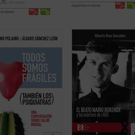
0
€
IVA incluido
disponible en ebook:
 en ebook:
ulle dentro de un psiquiatra que
Mario Borzaga, natural de Trento, 
ila después de 45 años tratando
llegado a Laos en 1957, recién ord
de biografías? Conversar con uno
sacerdote. Fue martirizado poco
carrera médica justo después de
después, en 1960, a sus 27 años. Es
 la bata es sanador. Más de cien
un precioso diario que da voz a su
tas sobre él y sobre cada uno de
vocación de misionero oblato, que
ficha)
ilumina la ...
(ver ficha)