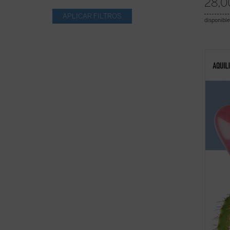
28,0
disponible
¿Qué b
se jub
miles 
de su 
colgar
pregun
...
(ver 