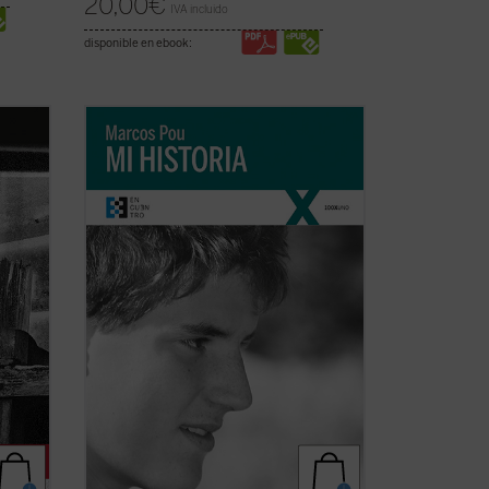
20,00
€
IVA incluido
disponible en ebook:
había
«Es algo extraño hablar de 'mi historia'
enado
puesto que lo único interesante en ella,
lo único que la salva de ser una historia
cribió
aburrida y plana es lo que Cristo ha
hecho en mi vida. Por lo tanto, es más
bien la historia de lo que Cristo ha hecho
...
(ver ficha)