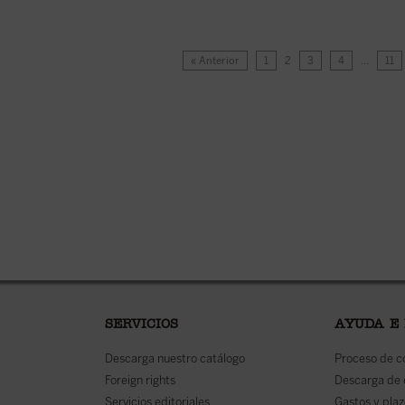
« Anterior
1
2
3
4
…
11
SERVICIOS
AYUDA E
Descarga nuestro catálogo
Proceso de 
Foreign rights
Descarga de
Servicios editoriales
Gastos y plaz