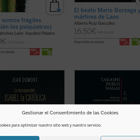
El beato Mario Borzaga y
mártires de Laos
 somos frágiles
Alberto Ruiz González
ién los psiquiatras)
16,50
€
IVA incluido
ánchez León, Aquilino Polaino
0
€
disponible en ebook:
IVA incluido
 en ebook:
és de un estilo ameno y accesible,
Lo que no muere nunca
es la
t nos sumerge en la época de
autobiografía de Takashi Nagai, en 
 y nos presenta a una mujer de
el autor recorre su vida, desde la i
nteligencia, astucia y
hasta el día de la explosión de la 
inación, que supo afrontar los
atómica, captando los numerosos
os de su época y consolidar la
acontecimientos que se desarrolla
Gestionar el Consentimiento de las Cookies
 de España. Una obra ...
(ver ficha)
como la ...
(ver ficha)
ookies para optimizar nuestro sitio web y nuestro servicio.