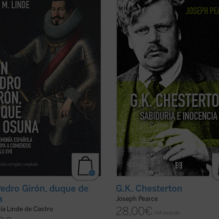
y agente, Francisco de Quevedo,
Chesterton.
 personaje legendario aún en vida
«Pearce consigue que la vida de
 el tiempo, pasó a ser uno de los
Chesterton fluya con pulso de novela
estacados «réprobos» de la
Leer
G.K. Chesterton. Sabiduría e
a Negra. Su biografía, sin las
inocencia
es altamente recomenda
as y ...
(ver ficha)
salvo que uno prefiera pasar ...
(ver
G.K. Chesterton
edro Girón, duque de
a
Joseph Pearce
28,00
€
ía Linde de Castro
IVA incluido