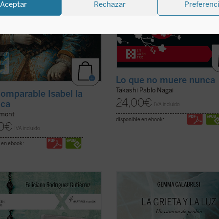
Aceptar
Rechazar
Preferenc
Lo que no muere nunca
Takashi Pablo Nagai
comparable Isabel la
24,00
€
ica
IVA incluido
umont
disponible en ebook:
0
€
IVA incluido
 en ebook:
s el primer libro sobre los 4.235
Este libro es el relato de un viaje, e
otes y seminaristas mártires del
Gemma Capra, viuda del comisario
XX en España. Pequeña, pero
Calabresi, ha recorrido desde el día
a y precisa herramienta para
asesinato de su marido. Con prólo