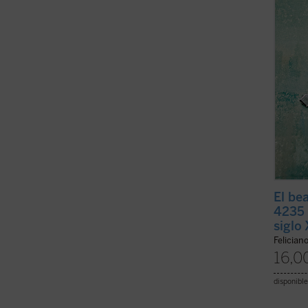
conoce
del si
la caus
El be
4235 
siglo
Felician
16,0
disponible