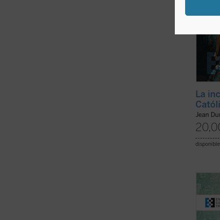
La in
Catól
Jean D
20,0
disponible
Este e
sacerd
siglo 
hermos