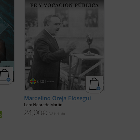
embarazada de su primer y único hijo; yo
nací el 13 de febrero de 1935.
Hace años ...
(ver ficha)
Marcelino Oreja Elósegui
Lara Nebreda Martín
24,00
€
IVA incluido