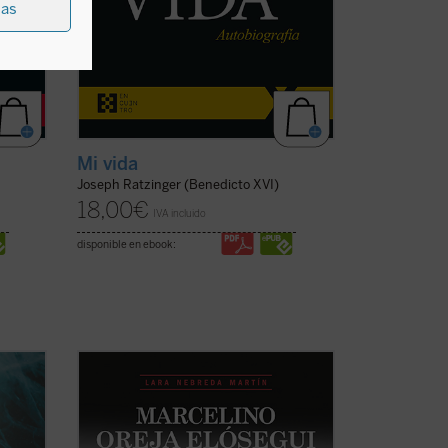
ias
Mi vida
Joseph Ratzinger (Benedicto XVI)
18,00
€
IVA incluido
disponible en ebook:
l que
«Siempre quise saber más sobre la vida
de mi padre, a quien no conocí, ya que
 del
fue asesinado en Mondragón el 5 de
go de
octubre de 1934 estando mi madre