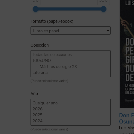
5€
38€
amigo 
fue un
y, con
Formato (papel/ebook)
más d
Leyend
fantasí
Colección
(Puede seleccionar varias)
Año
Don P
Osun
Luis Mar
(Puede seleccionar varias)