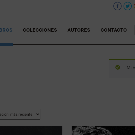
IBROS
COLECCIONES
AUTORES
CONTACTO
“Mi v
ande Osuna», como le llamó su
Edición 150 aniversario del nacimi