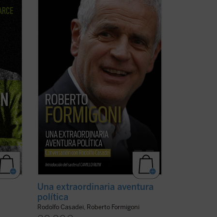
de Italia, vividos y vistos a través de los
ojos de un joven político extraordinario
 (...)
de la región de Lombardía. No es solo la
historia de un individuo, sino también la
ble,
historia de un pueblo ...
(ver ficha)
 ficha)
Una extraordinaria aventura
política
Rodolfo Casadei, Roberto Formigoni