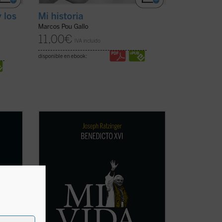
 los
Mi historia
Marcos Pou Gallo
11,00
€
IVA incluido
disponible en ebook:
Al hilo de su historia personal, Ratzinger
la que
repasa los problemas de la Iglesia
nfancia
contemporánea, dando una visión plena
bomba
de lucidez y abriendo su corazón al
lector. La incorporación de un texto a
n
cargo de Giuliano Vigini que reconstruye
los años ...
(ver ficha)