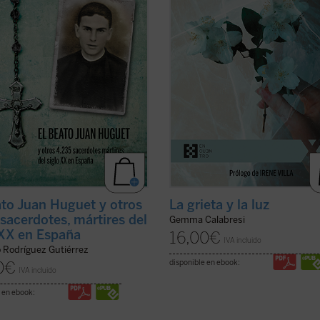
r una gran historia. Los mártires
Irene Villa,
La grieta y la luz
es un
glo XX son testigos admirables de
testimonio intenso, conmovedor y
a del ...
(ver ficha)
sincero ...
(ver ficha)
ato Juan Huguet y otros
La grieta y la luz
sacerdotes, mártires del
Gemma Calabresi
 XX en España
16,00
€
IVA incluido
o Rodríguez Gutiérrez
disponible en ebook:
0
€
IVA incluido
 en ebook: