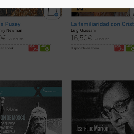
 a Pusey
La familiaridad con Cris
enry Newman
Luigi Giussani
0
€
16,50
€
IVA incluido
IVA incluido
 en ebook:
disponible en ebook:
de Moscú fue elegido patriarca en
¿Hacia dónde va el mundo? ¿Cuál e
en los días de la revolución rusa. Su
estado de la Iglesia? ¿Qué futuro t
o no duró ni ocho años. Falleció
Europa? Estas son algunas de las
5, a los sesenta años, casi seguro
preguntas formuladas por el period
nado. En 1989 fue declarado
especializado en el mundo de la cu
 el primero de los nuevos mártires
Paul-François Paoli a las que Jean-
ficha)
Marion ...
(ver ficha)