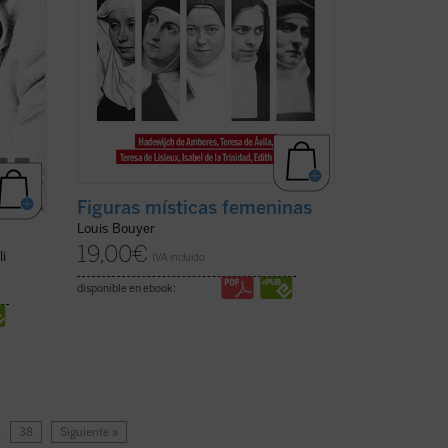
Figuras místicas femeninas
Louis Bouyer
19,00
€
li
IVA incluido
disponible en ebook:
…
38
Siguiente »