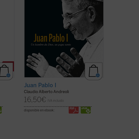
ha tenido la gracia de conocer
ficha)
personalmente al beato ...
(ver ficha)
Juan Pablo I
Claudio Alberto Andreoli
16,50
€
IVA incluido
disponible en ebook: