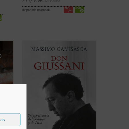
26,00
€
IVA incluido
disponible en ebook:
sani
Don Luigi Giussani fue uno de los más
 el
grandes educadores del siglo XX. Esta
s
obra, escrita por uno de sus más
seña a
estrechos colaboradores a lo largo de
mos
cuarenta años, conforma una sintética
biografía espiritual que permite conocer
a)
con precisión ...
(ver ficha)
ias