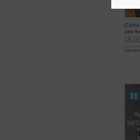
Carta
John H
18,0
disponible
Tíjon 
1917, 
mandat
en 192
envene
santo,
...
(ver 