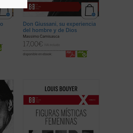
to
Don Giussani, su experiencia
del hombre y de Dios
Massimo Camisasca
17,00
€
IVA incluido
disponible en ebook:
s el
Desde Hadewijch de Amberes hasta
iene
Edith Stein, pasando por Teresa de Ávila,
Teresa del Niño Jesús e Isabel de la
ista
Trinidad: cinco místicas, cinco
ltura
personalidades excepcionales, que
Luc
impulsan un renacimiento interior
necesario para la Iglesia tanto ...
(ver
ficha)