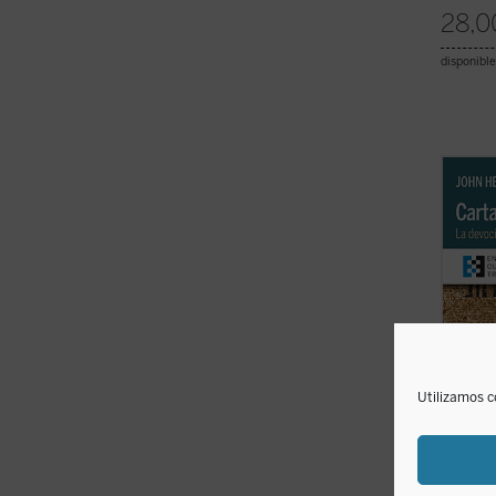
28,0
disponible
John 
apasio
respu
escrit
el san
puesto
recurri
Utilizamos c