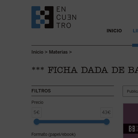
SALTAR AL CONTENIDO.
INICIO
L
Inicio
>
Materias
>
*** FICHA DADA DE B
FILTROS
Precio
Como t
5€
43€
última
Adrien
vivir 
Formato (papel/ebook)
que, d