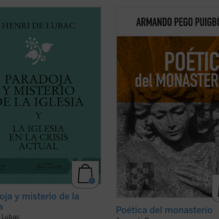
ugar han de ocupar la Iglesia y los
Poética del monasterio
reflexiona
anos en la sociedad
alrededor de los espacios fundame
mporánea? Este es el tema
que constituyen el horizonte social
nte de los textos de Henri de
antropológico de las tres figuras: e
reunidos en el presente volumen.
hogar, la escuela y la celda, reivin
 a una crisis que sacude las raíces
una pedagogía humanista fundada 
uales de Europa, el ...
(ver ficha)
...
(ver ficha)
oja y misterio de la
a
Poética del monasterio
e Lubac