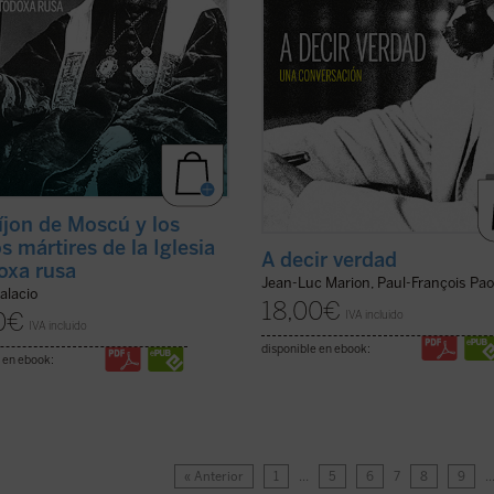
íjon de Moscú y los
s mártires de la Iglesia
A decir verdad
oxa rusa
Jean-Luc Marion, Paul-François Pao
alacio
18,00
€
IVA incluido
0
€
IVA incluido
disponible en ebook:
 en ebook:
« Anterior
1
…
5
6
7
8
9