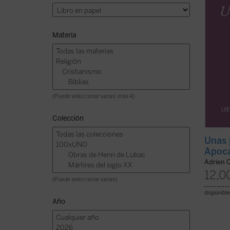
hundid
pocos .
Materia
(Puede seleccionar varias: máx 4)
Colección
Unas 
Apoca
Adrien 
12,0
(Puede seleccionar varias)
disponible
Año