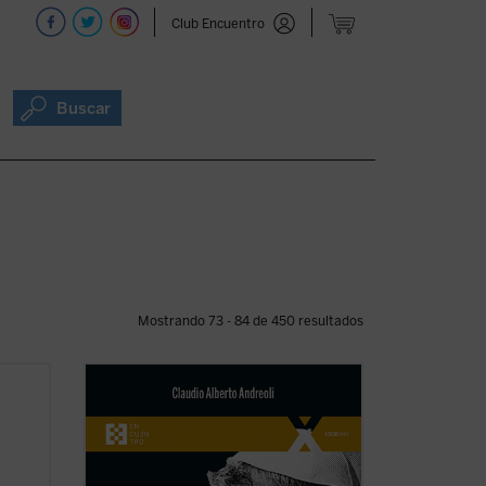
Club Encuentro
Buscar
Mostrando 73 - 84 de 450 resultados
ro
El 4 de septiembre de 2022 fue
beatificado el Siervo de Dios Albino
go de
Luciani, quien fue papa con el nombre de
Juan Pablo I, con uno de los pontificados
cioso
más breves de la historia. El autor, que