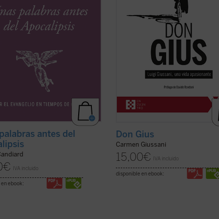
o en el curso de apenas unos
que, con motivo del centenario del
..
(ver ficha)
nacimiento del fundador de ...
(ver 
palabras antes del
Don Gius
lipsis
Carmen Giussani
15,00
€
Candiard
IVA incluido
0
€
IVA incluido
disponible en ebook:
 en ebook: