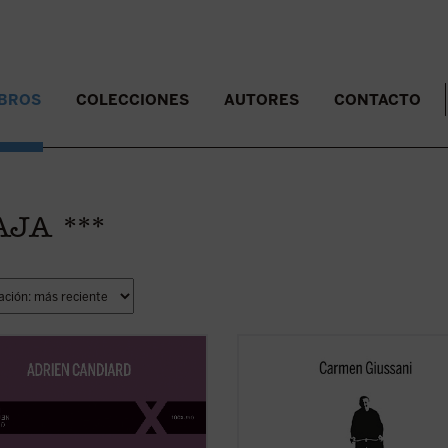
IBROS
COLECCIONES
AUTORES
CONTACTO
AJA ***
antos occidentales nacidos en las
Editado por Carmen Giussani, el lib
s décadas del siglo XX, el dominico
recoge cerca de un centenar de
 Candiard tenía la percepción de
testimonios de personas que, a lar
en un mundo firme y tranquilizador
su vida, compartieron un tramo de
e modo casi repentino, se ha
camino con él. Un libro único y pre