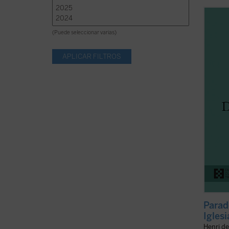
¿Qué l
cristi
(Puede seleccionar varias)
conte
domina
Lubac 
Frente
espirit
Parad
Iglesi
Henri d