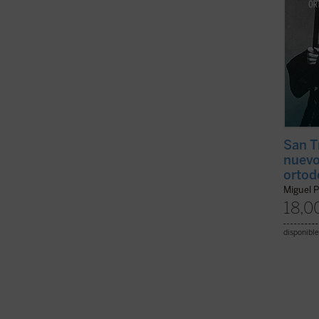
San T
nuevo
ortod
Miguel P
18,0
disponible