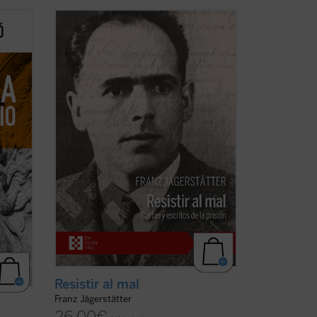
Franz Jägerstätter, campesino austriaco,
ntales
casado, padre de tres niñas y ferviente
 y
católico, fue ejecutado en 1943 por
l
negarse a servir en el ejército nazi. Se
dicando
publican aquí por primera vez en
en la
castellano todos los escritos de
Jägerstätter ...
(ver ficha)
Resistir al mal
Franz Jägerstätter