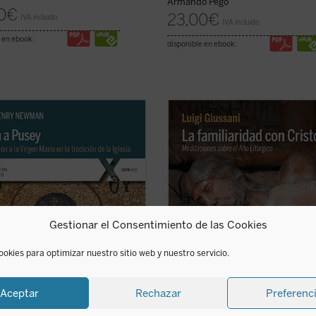
Armando Pego
0
€
23,00
€
IVA incluido
IVA incluido
 en ebook:
disponible en ebook:
Henry Newman escribe este
«Estas intervenciones de don Gius
nado tratado breve a modo de
ponen de manifiesto qué puede ser
esta a
Eirenicon
, un largo volumen
cristianismo cuando dialoga con la
o por su amigo Edward Pusey. Aquí
necesidades del hombre. Él nos en
to insiste en la legitimidad del
verificar qué acontece cuando vivi
 de María en la teología católica
nuestras exigencias humanas
endo ...
(ver ficha)
poniéndolas en relación ...
(ver fich
Gestionar el Consentimiento de las Cookies
ookies para optimizar nuestro sitio web y nuestro servicio.
Aceptar
Rechazar
Preferenc