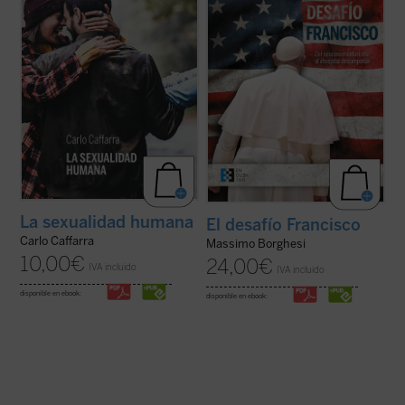
necesidad: en su origen hay un acto
campaña»—, sus orígenes y sus
creador ---es decir, un acto de inteligencia y
protagonistas, y el riesgo de que pueda
de voluntad--- de Dios. Antes de haber sido
conducir a un «cisma» ...
(ver ficha)
concebido en ...
(ver ficha)
La sexualidad humana
El desafío Francisco
Carlo Caffarra
Massimo Borghesi
10,00
€
24,00
€
IVA incluido
IVA incluido
disponible en ebook:
disponible en ebook: