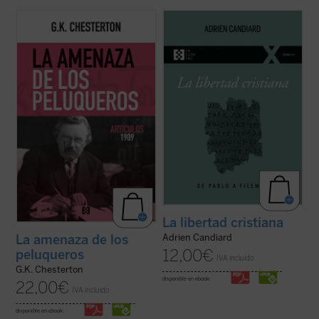
En colaboración con el Club Chesterton de
En este pequeño ensayo, Adrien Candiard,
la Universidad San Pablo CEU presentamos
joven dominico francés residente en Egipto,
este cuarto volumen de la serie donde
conduce al lector al encuentro y al
destacan artículos de los más variopintos
conocimiento de la libertad cristiana, un
temas, desde la literatura de Shakespeare,
camino de alianza y amistad con Cristo, y
Bacon y la poesía de Swinburne, ...
(ver
no una ruta de cumplimiento de ...
(ver
ficha)
ficha)
La libertad cristiana
Adrien Candiard
La amenaza de los
12,00
€
peluqueros
IVA incluido
G.K. Chesterton
disponible en ebook:
22,00
€
IVA incluido
disponible en ebook: