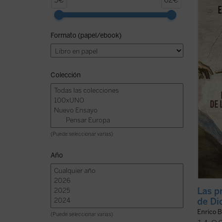
5€
62€
Aristó
conte
argume
Formato (papel/ebook)
elabor
result
reflexi
Colección
(Puede seleccionar varias)
Año
Las p
de Dio
Enrico B
(Puede seleccionar varias)