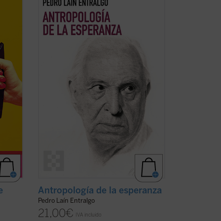
stra
uno de los motores fundamentales del
ser humano: la esperanza. A través de un
er y la
análisis profundo y accesible, el autor
explora cómo este concepto ha guiado
dición
nuestra historia, desde sus raíces más ...
(ver ficha)
e
Antropología de la esperanza
Pedro Laín Entralgo
21,00
€
IVA incluido