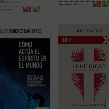
0
€
IVA incluido
disponible en ebook:
 en ebook:
or traza un modelo para explicar
¿Qué Dios?
nos recuerda que el di
ctúa el espíritu en el mundo, pero
sobre Dios no es meramente un eje
én por qué emergen novedades en
intelectual, sino una apertura, un d
uraleza o qué significado tiene la
a ampliar nuestra comprensión de 
ncia del mal. Una propuesta audaz,
experiencia humana....
(ver ficha)
estilo a la vez riguroso y ...
(ver