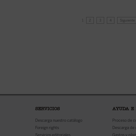
1
2
3
4
Siguiente
SERVICIOS
AYUDA E
Descarga nuestro catálogo
Proceso de 
Foreign rights
Descarga de
Servicios editoriales
Gastos y plaz