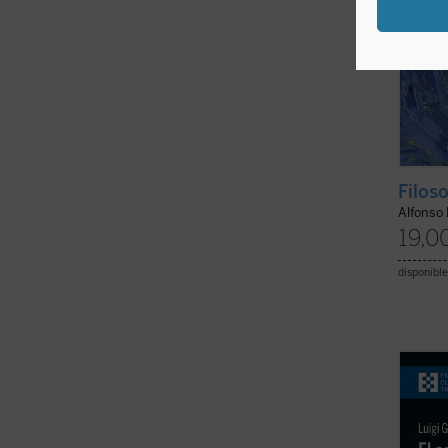
Filoso
Alfonso
19,0
disponible
El sen
del Cu
que Lu
de pen