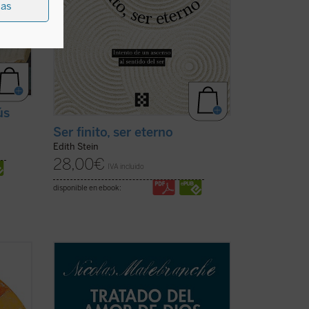
ias
ús
Ser finito, ser eterno
Edith Stein
28,00
€
IVA incluido
disponible en ebook:
 de la
En estos dos breves escritos de
endo
Malebranche, inéditos en español,
encontramos buena parte de los
der
conceptos esenciales de su metafísica y