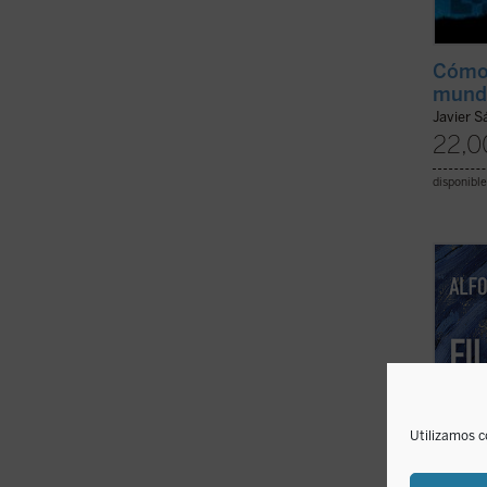
Cómo 
mund
Javier 
22,0
disponible
Rodean
Realid
la Rea
ver en
se nut
es el ú
Utilizamos c