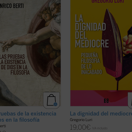
teles hasta los debates
filosófico para mostrarnos que nue
mporáneos, reconstruyendo los
condición intermedia —entre la
ntos que la tradición filosófica ha
animalidad y la divinidad, entre el s
ado a lo largo de siglos. El
nada— es, en realidad, la fuente de
ado es una obra que invita a
nuestra dignidad. Un canto a la con
onar sin prejuicios, ...
(ver ficha)
...
(ver ficha)
ruebas de la existencia
La dignidad del mediocr
s en la filosofía
Gregorio Luri
19,00
€
erti
IVA incluido