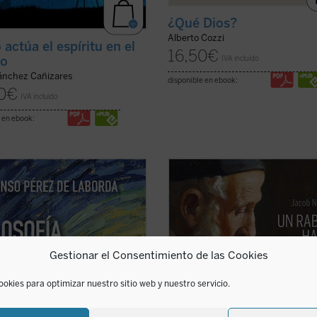
¿Qué Dios?
Alberto Cozzi
actúa el espíritu en el
16,50
€
o
IVA incluido
Sánchez Cañizares
disponible en ebook:
0
€
IVA incluido
 en ebook:
do el conjunto de toda la
Imagínate transportado dos mil añ
ad de esa completud, y ofertando
atrás, a Galilea, justo en el momen
lidad unitiva de su Ser, se nos hace
que Jesús pronuncia su Sermón de 
 esos vislumbres cómo se adivina y
Montaña. Después de escucharle,
re la Realidad extremosa de quien
¿abandonarías tus convicciones
nico Dios....
(ver ficha)
religiosas y tu ideología para seguir
Gestionar el Consentimiento de las Cookies
te aferrarías a ...
(ver ficha)
ookies para optimizar nuestro sitio web y nuestro servicio.