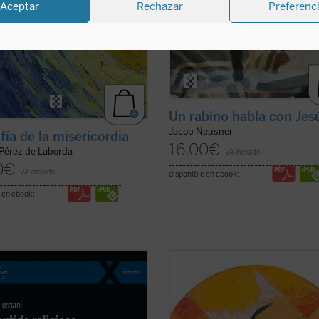
Aceptar
Rechazar
Preferenc
Un rabino habla con Jes
Jacob Neusner
fía de la misericordia
16,00
€
 Pérez de Laborda
IVA incluido
0
€
IVA incluido
disponible en ebook:
 en ebook:
tido religioso
es el primer volumen
Lo que decimos en una una filosofía
rso Básico de Cristianismo, en el
carne sobre el Dios que hay, parti
igi Giussani resume su itinerario
siempre de un contexto de
samiento y de experiencia. El libro
experiencialidad, nos conduce a po