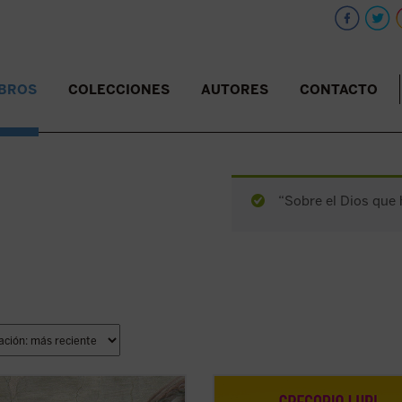
IBROS
COLECCIONES
AUTORES
CONTACTO
“Sobre el Dios que 
recorre el camino que va desde
Gregorio Luri nos conduce por un v