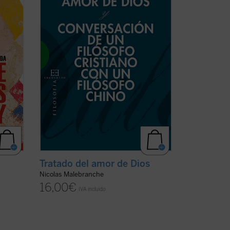
su antropología, pero expuestas dentro
Pero
del fragor de algunas de las principales
a)
controversias que marcaron ...
(ver ficha)
Tratado del amor de Dios
Nicolas Malebranche
16,00
€
IVA incluido