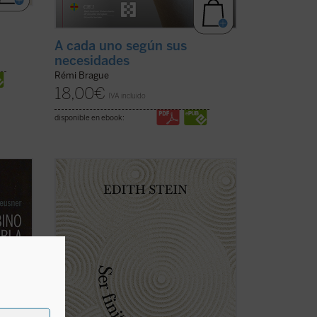
A cada uno según sus
necesidades
Rémi Brague
18,00
€
IVA incluido
disponible en ebook:
os
Ser finito, ser eterno
es la principal obra
to en
filosófica de Stein, un diálogo entre
la
Edmund Husserl y santo Tomás de
Aquino que se extiende a Platón,
Aristóteles, san Agustín, Duns Escoto,
le, o
etc. Este ensayo lleva la impronta del ...
(ver ficha)