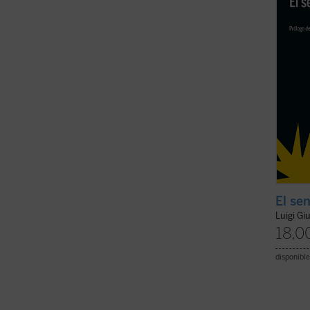
identif
esenci
(ver f
El sen
Luigi Gi
18,0
disponible