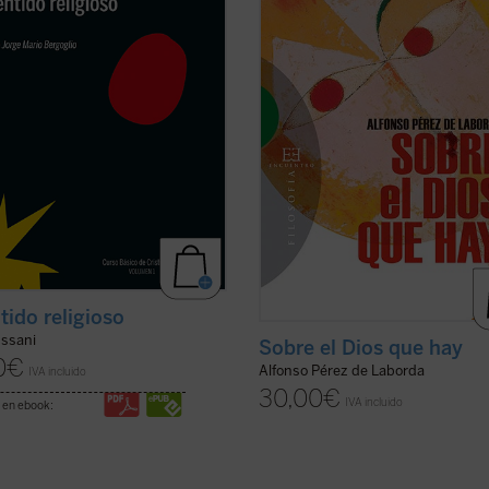
ica en el sentido religioso la
decir que el mundo es creación,
a misma de la racionalidad y la ...
afirmando, pues, un Dios creador. 
icha)
esta mirada nuestra nos ...
(ver fich
tido religioso
ussani
Sobre el Dios que hay
0
€
Alfonso Pérez de Laborda
IVA incluido
30,00
€
IVA incluido
 en ebook: