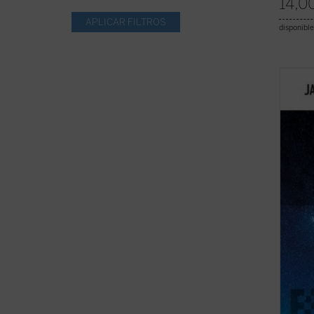
14,0
disponible
El aut
cómo a
tambi
la nat
existe
con un 
ficha)