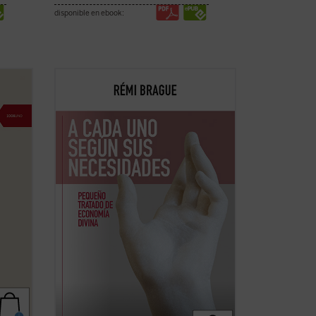
disponible en ebook:
scurso
Este «pequeño tratado» es la
rcicio
continuación de los estudios
esafío
emblemáticos de Rémi Brague sobre el
la
concepto de
mundo
. En una sucesión de
breves capítulos expone una teoría de la
Providencia divina en la que Dios provee
a todos los ...
(ver ficha)