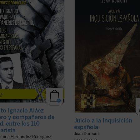
coincide con el noventa aniversario
el oscurantismo y la crueldad may
explosión sangrienta, en 1936, de la
que puedan concebirse. Jean Dumo
ución del siglo XX en España. La
gran hispanista, se propone en
Juic
adora de su Causa de beatificación
Inquisición española
dar una oport
ta aquí una breve pero ...
(ver
de defensa a la acusada. El resultad
(ver ficha)
ato Ignacio Aláez
ro y compañeros de
Juicio a la Inquisición
d, entre los 110
española
arista
Jean Dumont
ictoria Hernández Rodríguez