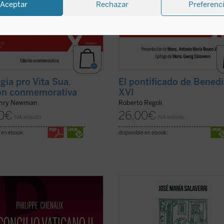
Aceptar
Rechazar
Preferenc
gia pro Vita Sua.
El pontificado de Bened
ón conmemorativa
XVI
enry Newman
Roberto Regoli
0
€
26,00
€
IVA incluido
IVA incluido
 en ebook:
disponible en ebook:
ucedió realmente en el concilio
La experiencia de amistad,
no II, considerado por muchos
profundamente arraigada en el ser
«el acontecimiento más
humano, quedó circunscrita en la
ante del siglo XX»? A los
antigüedad a la relación entre varo