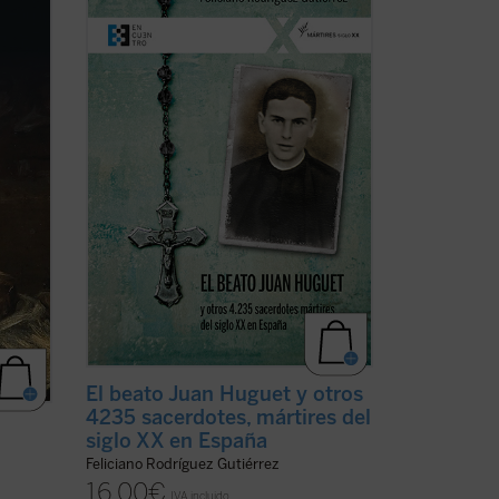
ores
sacerdotes y seminaristas mártires del
nt, el
siglo XX en España. Pequeña, pero
io a la
hermosa y precisa herramienta para
unidad
conocer una gran historia. Los mártires
o ...
del siglo XX son testigos admirables de
la causa del ...
(ver ficha)
El beato Juan Huguet y otros
4235 sacerdotes, mártires del
siglo XX en España
Feliciano Rodríguez Gutiérrez
16,00
€
IVA incluido