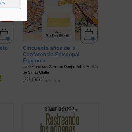
ias
icto
Cincuenta años de la
Conferencia Episcopal
Española
José Francisco Serrano Oceja, Pablo Martín
de Santa Olalla
22,00
€
IVA incluido
El Nuevo Testamento es testimonio y
anuncio de un hecho sucedido durante el
siglo primero de nuestra era en la tierra
nes;
habitada por el pueblo de Israel. Algunos