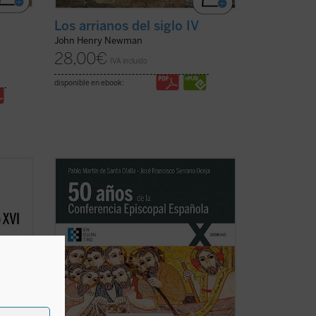
Los arrianos del siglo IV
John Henry Newman
28,00
€
IVA incluido
disponible en ebook:
Ante el «olvido» generalizado respecto
cto XVI
del papel desempeñado por la Iglesia
nto
española en algunos de los
 labor
acontecimientos sociales y políticos de
la vez
las últimas décadas, en especial en la
Transición, los autores de este libro han
querido exponer, ...
(ver ficha)