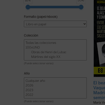
12€
35€
2026, 
de la 
persec
Formato (papel/ebook)
postul
presen
ficha)
Colección
(Puede seleccionar varias)
Año
El be
Vaque
Madri
semin
(Puede seleccionar varias)
María V