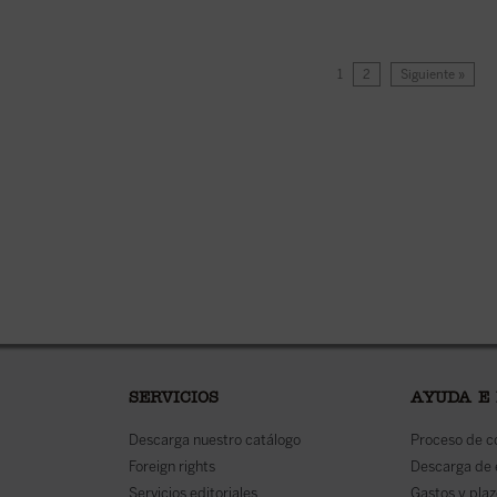
1
2
Siguiente »
SERVICIOS
AYUDA E
Descarga nuestro catálogo
Proceso de 
Foreign rights
Descarga de
Servicios editoriales
Gastos y plaz