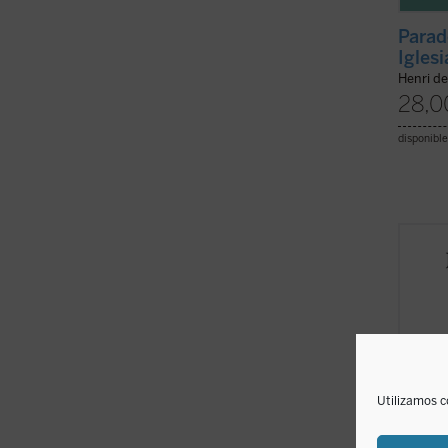
Parad
Iglesi
Henri d
28,0
disponible
Consid
litera
supuso
oportu
incomp
causad
catoli
Utilizamos c