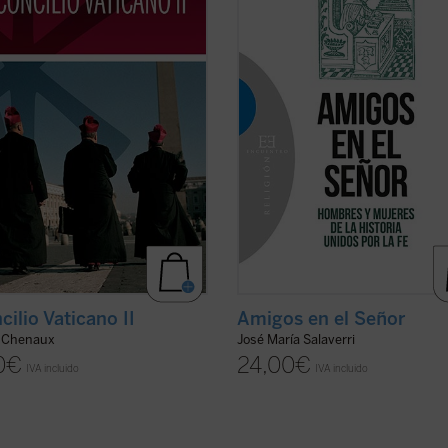
nta años de su clausura, esta
apenas se mencionan --y siempre 
nta sigue desencadenando
sospecha--amistades entre mujere
es entre los historiadores y ...
(ver
relaciones de amistad intersexual ..
ficha)
cilio Vaticano II
Amigos en el Señor
e Chenaux
José María Salaverri
0
€
24,00
€
IVA incluido
IVA incluido