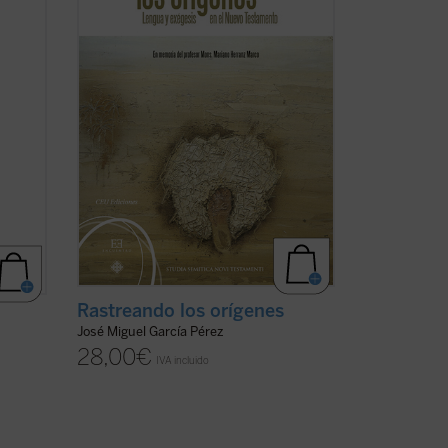
con
judíos vieron cumplidas las profecías del
s. Las
Antiguo Testamento en este
.
(ver
acontecimiento y ...
(ver ficha)
Rastreando los orígenes
José Miguel García Pérez
28,00
€
IVA incluido