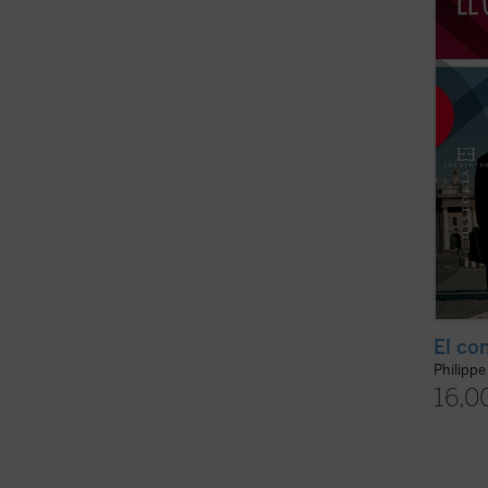
cincue
pregu
pasion
ficha)
El con
Philipp
16,0