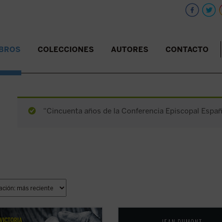
IBROS
COLECCIONES
AUTORES
CONTACTO
“Cincuenta años de la Conferencia Episcopal Españo
tificación de estos 11 mártires, en
Mencionando la Inquisición se con