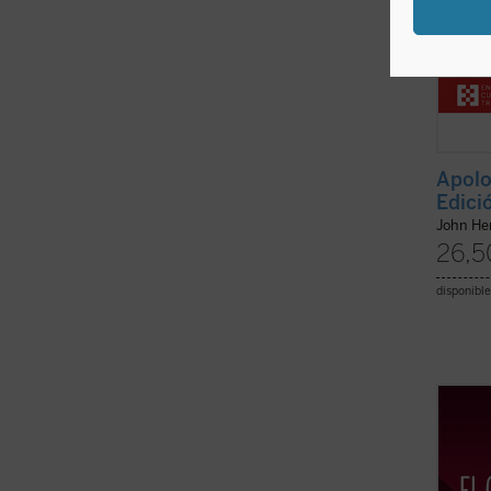
Apolo
Edici
John H
26,5
disponible
¿Qué s
Vatica
como 
import