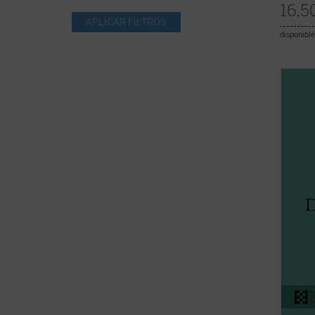
16,5
disponible
¿Qué l
cristi
conte
domina
Lubac 
Frente
espirit