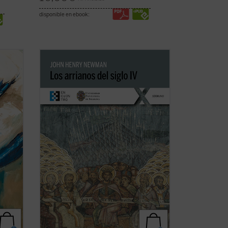
disponible en ebook:
a
En
Los arrianos del siglo IV
, Newman
logía,
aborda la génesis, el desarrollo y
por
consecuencias de la herejía arriana, la
primera gran crisis de la Iglesia después
e
de la época de las persecuciones.
jor, de
Aunque la obra se sitúa casi al inicio de la
...
(ver ficha)