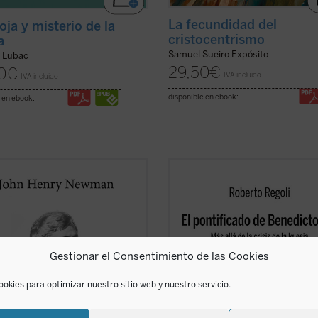
La fecundidad del
oja y misterio de la
cristocentrismo
a
Samuel Sueiro Expósito
e Lubac
29,50
€
0
€
IVA incluido
IVA incluido
disponible en ebook:
 en ebook:
erada una obra cumbre de la
Frente a las habituales lecturas
tura autobiográfica universal,
parciales,
El pontificado de Benedi
 para su autor la anhelada
ofrece una amplia mirada de conju
nidad de defenderse frente a la
sólidamente documentada sobre la
rensión y el rechazo que había
de Joseph Ratzinger como papa, a 
o en Inglaterra su conversión al
que señala algunas claves
Gestionar el Consentimiento de las Cookies
cismo. La presente ...
(ver ficha)
interpretativas que ...
(ver ficha)
ookies para optimizar nuestro sitio web y nuestro servicio.