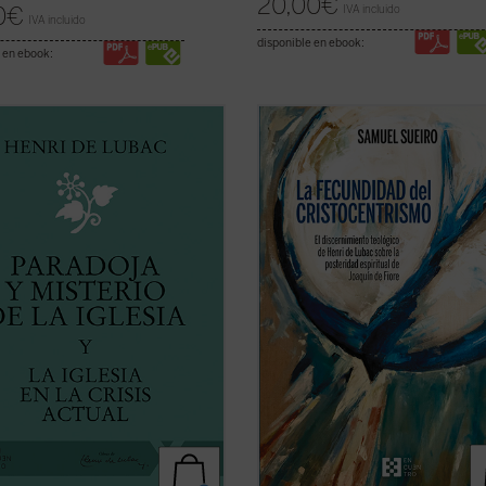
20,00
€
IVA incluido
0
€
IVA incluido
disponible en ebook:
 en ebook:
ugar han de ocupar la Iglesia y los
Antes que una cuestión relativa a l
anos en la sociedad
teología de la historia o a la eclesio
mporánea? Este es el tema
el problema dogmático detectado 
nte de los textos de Henri de
Henri de Lubac en
La posteridad
reunidos en el presente volumen.
espiritual de Joaquín de Fiore
es d
 a una crisis que sacude las raíces
orden cristológico y trinitario, o me
uales de Europa, el ...
(ver ficha)
...
(ver ficha)