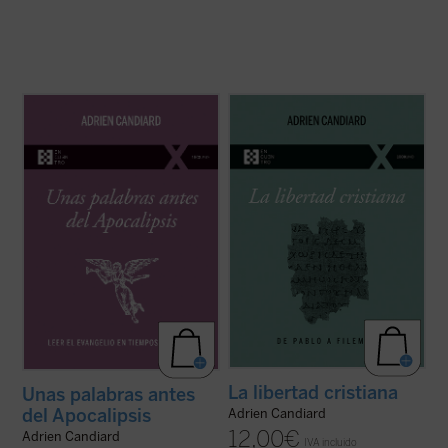
Como tantos occidentales nacidos en las
En este pequeño ensayo, Adrien Candiard,
últimas décadas del siglo XX, el dominico
joven dominico francés residente en Egipto,
Adrien Candiard tenía la percepción de vivir
conduce al lector al encuentro y al
en un mundo firme y tranquilizador que, de
conocimiento de la libertad cristiana, un
modo casi repentino, se ha hundido en el
camino de alianza y amistad con Cristo, y
curso de apenas unos pocos ...
(ver ficha)
no una ruta de cumplimiento de ...
(ver
ficha)
La libertad cristiana
Unas palabras antes
del Apocalipsis
Adrien Candiard
12,00
€
Adrien Candiard
IVA incluido