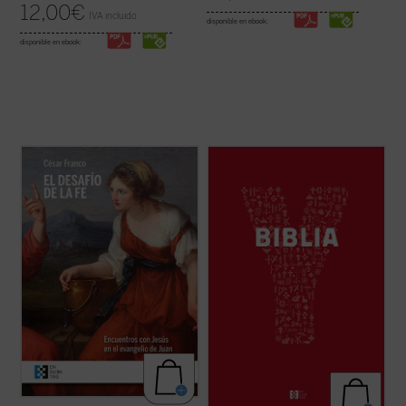
12,00
€
IVA incluido
disponible en ebook:
disponible en ebook:
Los encuentros narrados en el evangelio
YouCat Biblia, la Biblia joven de la Iglesia
de Juan, descritos y desglosados en este
católica, está formada por una cuidadosa
libro con gran maestría, forman pequeños
selección de textos del Antiguo y del Nuevo
dramas o historias en los que el lector
Testamento con la que se recorren los
puede ver retratada su postura personal
momentos más importantes de la historia
ante Cristo y juzgar si está en el camino ...
de la salvación.
(ver ficha)
YouCat Biblia ...
(ver ficha)