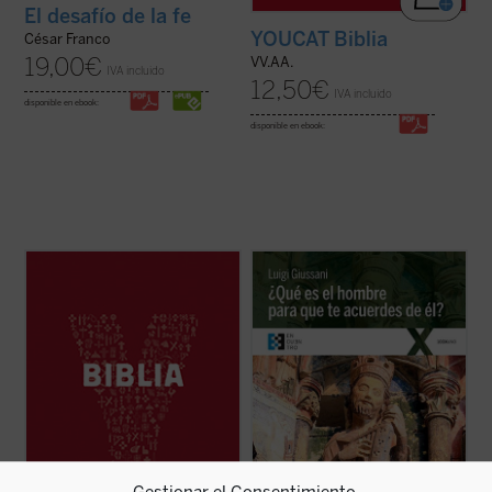
El desafío de la fe
YOUCAT Biblia
César Franco
19,00
€
VV.AA.
IVA incluido
12,50
€
IVA incluido
disponible en ebook:
disponible en ebook:
YouCat Biblia, la Biblia joven de la Iglesia
El presente libro recoge los comentarios
católica, está formada por una cuidadosa
realizados por don Giussani a una
selección de textos del Antiguo y del Nuevo
cuarentena de salmos y textos
Testamento con la que se recorren los
significativos del Antiguo Testamento, al
momentos más importantes de la historia
hilo de la Liturgia. «La lectura de estos
de la salvación.
comentarios de don Giussani a los salmos
YouCat Biblia ...
(ver ficha)
nos introduce ...
(ver ficha)
Gestionar el Consentimiento