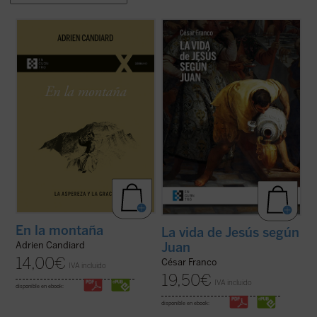
En
En la montaña. La aspereza y la gracia
,
Este ensayo de Mons. César Franco ofrece
Adrien Candiard nos conduce al corazón
con estilo diáfano y apasionado una
del Sermón de la Montaña, allí donde Jesús
introducción a la vida de Jesús narrada en
proclama las Bienaventuranzas y propone
el evangelio de Juan, que permite al lector
exigencias que parecen inalcanzables:
acceder al texto sin complicaciones.
amar a los enemigos, perdonar ...
(ver
Dividido en dos partes, la primera ...
(ver
ficha)
ficha)
En la montaña
La vida de Jesús según
Juan
Adrien Candiard
14,00
€
César Franco
IVA incluido
19,50
€
IVA incluido
disponible en ebook:
disponible en ebook: