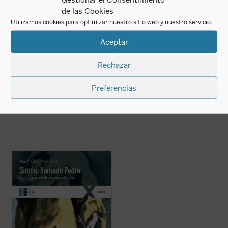
de las Cookies
Utilizamos cookies para optimizar nuestro sitio web y nuestro servicio.
¿Qué es el hombre
Aceptar
para que te acuerdes
YOUCAT Biblia
de él?
VV.AA.
Rechazar
12,50
€
Luigi Giussani
IVA incluido
16,50
€
Preferencias
IVA incluido
disponible en ebook:
Simón, llamado Pedro
es una recreación
sencilla, profunda y apasionada de la vida
de san Pedro desde que conoció a Jesús y,
dejándolo todo, lo siguió, hasta su último
encuentro con él en la orilla del lago. El P.
Lepori nos ...
(ver ficha)