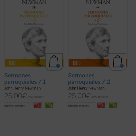
sorprender por la coherencia de su
Fuerza en la verdad de su mensaje, que es
trayectoria. En estos
Sermones
el mensaje de Dios; frescura en la palabra,
parroquiales
, un clásico de la espiritualidad
con un lenguaje cercano y familiar que se
cristiana que ha inspirado a todas las
aleja del empleado en sus estudios
generaciones de cristianos desde su
teológicos; y audacia para acercar al
predicación entre 1825 y 1833 hasta hoy, se
hombre a lo verdaderamente esencial del
encuentran ya las semillas de todos los ...
cristianismo.
(ver ficha)
En este segundo volumen de ...
(ver ficha)
Sermones
Sermones
parroquiales / 1
parroquiales / 2
John Henry Newman
John Henry Newman
25,00
€
25,00
€
IVA incluido
IVA incluido
disponible en ebook:
disponible en ebook: