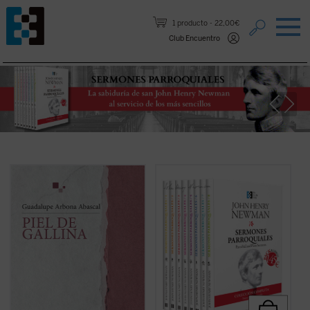
Saltar al contenido.
1 producto
22,00€
Club Encuentro
«Siento que la piel se me pone de gallina
En estos
Sermones parroquiales
, un
cuando tengo miedo, pero también me
clásico de la espiritualidad cristiana, se
sucede cuando me emociono y me
encuentran las semillas de todos los
estremezco. Me pasa ahora cuando de
grandes temas que el nuevo santo
repente caigo en la cuenta de que estoy
desarrollará durante su vida y obra. Este
viva y que hay alguien que sostiene mi
pack contiene la colección completa de 8
existencia». Tercera parte de un diario
libros con los
Sermones parroquiales
de
literario,
Piel de gallina
consolida el estilo
John Henry Newman publicados en su
íntimo de la autora en sus reflexiones
totalidad por Ediciones Encuentro....
(ver
sobre la belleza de estar vivos....
(ver ficha)
ficha)