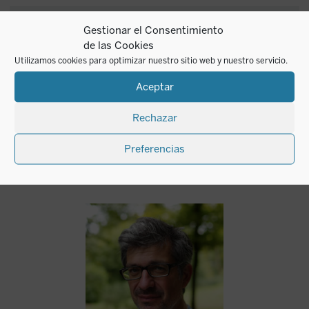
Gestionar el Consentimiento
¿Quieres recibir
de las Cookies
SUSCRIBIRME
nuestras novedades?
Utilizamos cookies para optimizar nuestro sitio web y nuestro servicio.
Aceptar
Rechazar
Preferencias
Autor del mes