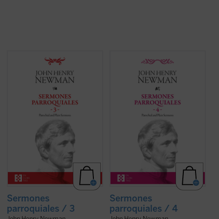
En este tercer volumen de la serie de los
Entre 1835 y 1838, periodo al que
Sermones parroquiales
se incluyen
pertenecen los sermones que
veinticinco sermones predicados en la
encontramos en este cuarto volumen de la
iglesia de Saint Mary's en Oxford. El genio
serie de los Sermones Parroquiales,
humano y cristiano de Newman, que ya era
Newman se halla en plena evolución desde
una autoridad no exenta de polémica en
el anglicanismo hacia el catolicismo. Su
Inglaterra, vuelve a brillar en ellos con toda
batalla contra el racionalismo liberal de los
lucidez. Con un conocimiento de la
protestantes, que considera corruptor de
Escritura poco común, el autor, todavía
la fe y ajeno al anglicanismo reformado que
anglicano, describe con ...
(ver ficha)
él promueve, tiene ya una formulación: la ...
(ver ficha)
Sermones
Sermones
parroquiales / 3
parroquiales / 4
John Henry Newman
John Henry Newman