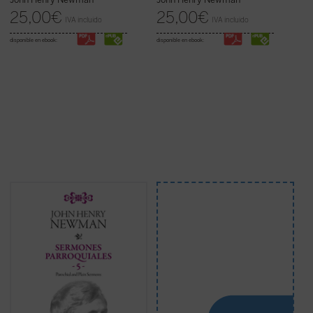
25,00
€
25,00
€
IVA incluido
IVA incluido
disponible en ebook:
disponible en ebook:
Los veinticuatro sermones de este quinto
volumen de los
Sermones parroquiales
fueron predicados en su mayoría en los
años 1838-1840. Este periodo coincide
plenamente con las primeras experiencias
que acabaron conduciendo a Newman a la
Iglesia católica. En efecto, el estudio de las
controversias de la Iglesia primitiva, en el
verano de 1839, le hicieron concebir, si bien
aún no aceptar ...
(ver ficha)