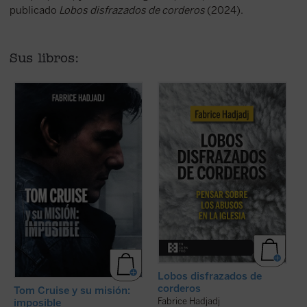
publicado
Lobos disfrazados de corderos
(2024).
Sus libros:
Hadjadj mira a Tom Cruise más allá del
Fabrice Hadjadj nos sumerge en las
cine. Cuando un actor se convierte en
raíces del mal, donde, según el Evangelio,
símbolo de una generación,
«los lobos se disfrazan de corderos».
inevitablemente refleja algo de su época.
Una denuncia de la mentira, la impostura
Por eso, al hablar de Tom, hablamos
y la credulidad. Un alegato a favor de la fe.
también de toda la humanidad. ...
(ver
Un ensayo ...
(ver ficha)
ficha)
Lobos disfrazados de
corderos
Tom Cruise y su misión:
Fabrice Hadjadj
imposible