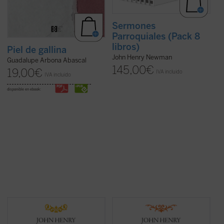
Sermones
Parroquiales (Pack 8
libros)
Piel de gallina
John Henry Newman
Guadalupe Arbona Abascal
145,00
€
19,00
€
IVA incluido
IVA incluido
disponible en ebook:
Desde su ordenación como pastor
En estos treinta y dos sermones, John
anglicano hasta su muerte como cardenal
Henry Newman vuelve a poner de
católico, la figura de Newman no deja de
manifiesto su fuerza, frescura y audacia.