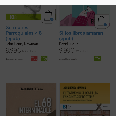
Sermones
Parroquiales / 8
Si los libros amaran
(epub)
(epub)
John Henry Newman
David Luque
9,99
€
9,99
€
IVA incluido
IVA incluido
disponible en ebook:
disponible en ebook:
Giancarlo Cesana afirma que vivimos un
El testimonio de los fieles en asuntos de
«68 interminable»: a partir de su
doctrina
es uno de los textos más
experiencia personal, juzga los
significativos de John Henry Newman en
acontecimientos de 1968 y la ruptura con
su etapa católica. Publicado en 1859 en la
la tradición, considerando también sus
revista
The Rambler
, aborda una cuestión
consecuencias sociales, políticas y
decisiva en la vida de la ...
(ver ficha)
morales, normalmente ...
(ver ficha)