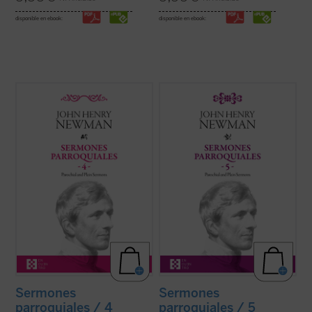
disponible en ebook:
disponible en ebook:
Entre 1835 y 1838, periodo al que
Los veinticuatro sermones de este quinto
pertenecen los sermones que
volumen de los
Sermones parroquiales
encontramos en este cuarto volumen de la
fueron predicados en su mayoría en los
serie de los Sermones Parroquiales,
años 1838-1840. Este periodo coincide
Newman se halla en plena evolución desde
plenamente con las primeras experiencias
el anglicanismo hacia el catolicismo. Su
que acabaron conduciendo a Newman a la
batalla contra el ...
(ver ficha)
...
(ver ficha)
Sermones
Sermones
parroquiales / 4
parroquiales / 5