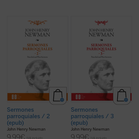
En estos treinta y dos sermones, John
En este tercer volumen de la serie de los
Henry Newman vuelve a poner de
Sermones parroquiales
se incluyen
manifiesto su fuerza, frescura y audacia.
veinticinco sermones predicados en la
Fuerza en la verdad de su mensaje, que es
iglesia de Saint Mary's en Oxford. El genio
el mensaje de Dios; frescura en la palabra,
humano y cristiano de Newman, que ya era
con un lenguaje cercano y familiar que se
una autoridad no exenta de polémica en ...
aleja del ...
(ver ficha)
(ver ficha)
Sermones
Sermones
parroquiales / 2
parroquiales / 3
(epub)
(epub)
John Henry Newman
John Henry Newman
9,99
€
9,99
€
IVA incluido
IVA incluido