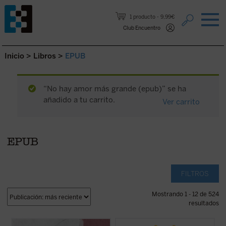
Saltar al contenido.
1 producto
9,99€
Club Encuentro
Inicio
>
Libros
>
EPUB
“No hay amor más grande (epub)” se ha
añadido a tu carrito.
Ver carrito
EPUB
FILTROS
Mostrando 1 - 12 de 524
resultados