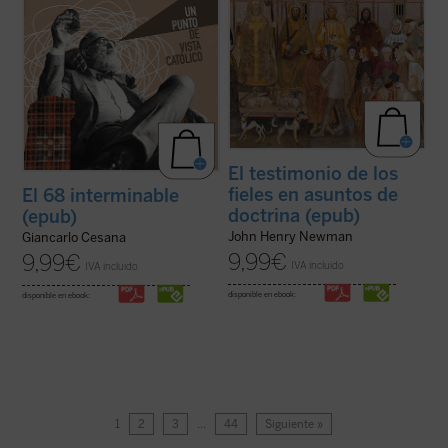
El testimonio de los
fieles en asuntos de
El 68 interminable
doctrina (epub)
(epub)
John Henry Newman
Giancarlo Cesana
9,99
€
9,99
€
IVA incluido
IVA incluido
disponible en ebook:
disponible en ebook:
1
2
3
…
44
Siguiente »