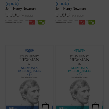
(epub)
(epub)
John Henry Newman
John Henry Newman
9,99
€
9,99
€
IVA incluido
IVA incluido
disponible en ebook:
disponible en ebook:
Los sermones de esta sexta entrega de los
En 1842, tras la aparición del sexto
Sermones Parroquiales
fueron predicados
volumen, Newman había dado por
a lo largo de seis años, entre 1836 y el
terminada la publicación de la serie de sus
decisivo 1841. La impresión es que
Sermones parroquiales
. En esos
Newman seleccionó con mucho equilibrio
momentos se hallaba inmerso en el
los veinticinco sermones de este volumen.
dramático proceso interior que culminaría
...
(ver ficha)
con su conversión ...
(ver ficha)