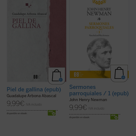
«Siento que la piel se me pone de gallina
Desde su ordenación como pastor
cuando tengo miedo, pero también me
anglicano hasta su muerte como cardenal
sucede cuando me emociono y me
católico, la figura de Newman no deja de
estremezco. Me pasa ahora cuando de
sorprender por la coherencia de su
repente caigo en la cuenta de que estoy
trayectoria. En estos
Sermones
viva y que hay alguien que sostiene mi
parroquiales
, un clásico de la espiritualidad
existencia». Tercera ...
(ver ficha)
cristiana que ...
(ver ficha)
Sermones
Piel de gallina (epub)
parroquiales / 1 (epub)
Guadalupe Arbona Abascal
John Henry Newman
9,99
€
IVA incluido
9,99
€
IVA incluido
disponible en ebook:
disponible en ebook: