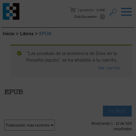
Saltar al contenido.
1 producto
9,99€
Club Encuentro
Inicio
>
Libros
>
EPUB
“Las pruebas de la existencia de Dios en la
filosofía (epub)” se ha añadido a tu carrito.
Ver carrito
EPUB
FILTROS
Mostrando 1 - 12 de 524
resultados