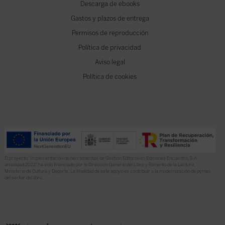
Descarga de ebooks
Gastos y plazos de entrega
Permisos de reproducción
Política de privacidad
Aviso legal
Política de cookies
El proyecto “Implementación de herramientas de Gestión Editorial en Ediciones Encuentro, S.A.
anualidad 2022” ha sido financiado por la Dirección General del Libro y Fomento de la Lectura,
Ministerio de Cultura y Deporte. La finalidad de este apoyo es contribuir a la modernización de pymes
del sector del libro.