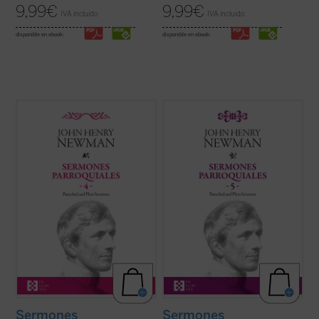
9,99
€
9,99
€
IVA incluido
IVA incluido
disponible en ebook:
disponible en ebook:
Entre 1835 y 1838, periodo al que
Los veinticuatro sermones de este quinto
pertenecen los sermones que
volumen de los
Sermones parroquiales
encontramos en este cuarto volumen de la
fueron predicados en su mayoría en los
serie de los Sermones Parroquiales,
años 1838-1840. Este periodo coincide
Newman se halla en plena evolución desde
plenamente con las primeras experiencias
el anglicanismo hacia el catolicismo. Su
que acabaron conduciendo a Newman a la
batalla contra el ...
(ver ficha)
...
(ver ficha)
Sermones
Sermones