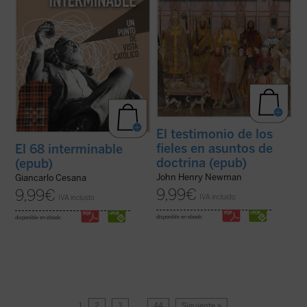
El testimonio de los
fieles en asuntos de
El 68 interminable
doctrina (epub)
(epub)
John Henry Newman
Giancarlo Cesana
9,99
€
9,99
€
IVA incluido
IVA incluido
disponible en ebook:
disponible en ebook:
1
2
3
…
44
Siguiente »