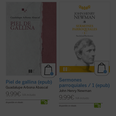
«Siento que la piel se me pone de gallina
Desde su ordenación como pastor
cuando tengo miedo, pero también me
anglicano hasta su muerte como cardenal
sucede cuando me emociono y me
católico, la figura de Newman no deja de
estremezco. Me pasa ahora cuando de
sorprender por la coherencia de su
repente caigo en la cuenta de que estoy
trayectoria. En estos
Sermones
viva y que hay alguien que sostiene mi
parroquiales
, un clásico de la espiritualidad
existencia». Tercera ...
(ver ficha)
cristiana que ...
(ver ficha)
Sermones
Piel de gallina (epub)
parroquiales / 1 (epub)
Guadalupe Arbona Abascal
John Henry Newman
9,99
€
IVA incluido
9,99
€
IVA incluido
disponible en ebook:
disponible en ebook: