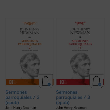
En estos treinta y dos sermones, John
En este tercer volumen de la serie de los
Henry Newman vuelve a poner de
Sermones parroquiales
se incluyen
manifiesto su fuerza, frescura y audacia.
veinticinco sermones predicados en la
Fuerza en la verdad de su mensaje, que es
iglesia de Saint Mary's en Oxford. El genio
el mensaje de Dios; frescura en la palabra,
humano y cristiano de Newman, que ya era
con un lenguaje cercano y familiar que se
una autoridad no exenta de polémica en ...
aleja del ...
(ver ficha)
(ver ficha)
Sermones
Sermones
parroquiales / 2
parroquiales / 3
(epub)
(epub)
John Henry Newman
John Henry Newman