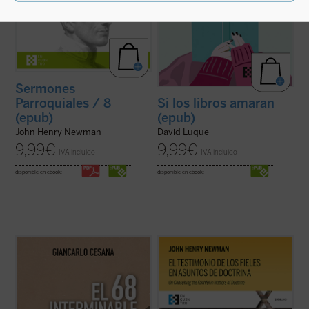
Sermones
Parroquiales / 8
Si los libros amaran
(epub)
(epub)
John Henry Newman
David Luque
9,99
€
9,99
€
IVA incluido
IVA incluido
disponible en ebook:
disponible en ebook:
Giancarlo Cesana afirma que vivimos un
El testimonio de los fieles en asuntos de
«68 interminable»: a partir de su
doctrina
es uno de los textos más
experiencia personal, juzga los
significativos de John Henry Newman en
acontecimientos de 1968 y la ruptura con
su etapa católica. Publicado en 1859 en la
la tradición, considerando también sus
revista
The Rambler
, aborda una cuestión
consecuencias sociales, políticas y
decisiva en la vida de la ...
(ver ficha)
morales, normalmente ...
(ver ficha)