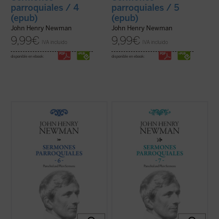
parroquiales / 4
parroquiales / 5
(epub)
(epub)
John Henry Newman
John Henry Newman
9,99
€
9,99
€
IVA incluido
IVA incluido
disponible en ebook:
disponible en ebook:
Los sermones de esta sexta entrega de los
En 1842, tras la aparición del sexto
Sermones Parroquiales
fueron predicados
volumen, Newman había dado por
a lo largo de seis años, entre 1836 y el
terminada la publicación de la serie de sus
decisivo 1841. La impresión es que
Sermones parroquiales
. En esos
Newman seleccionó con mucho equilibrio
momentos se hallaba inmerso en el
los veinticinco sermones de este volumen.
dramático proceso interior que culminaría
...
(ver ficha)
con su conversión ...
(ver ficha)