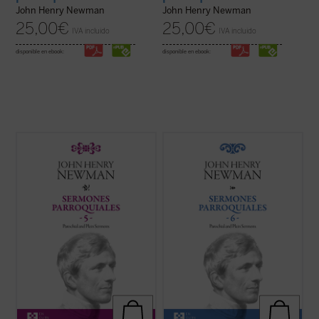
John Henry Newman
John Henry Newman
25,00
€
25,00
€
IVA incluido
IVA incluido
disponible en ebook:
disponible en ebook:
Los veinticuatro sermones de este quinto
Los sermones de esta sexta entrega de los
volumen de los
Sermones parroquiales
Sermones Parroquiales
fueron predicados
fueron predicados en su mayoría en los
a lo largo de seis años, entre 1836 y el
años 1838-1840. Este periodo coincide
decisivo 1841. La impresión es que
plenamente con las primeras experiencias
Newman seleccionó con mucho equilibrio
que acabaron conduciendo a Newman a la
los veinticinco sermones de este volumen.
...
(ver ficha)
...
(ver ficha)