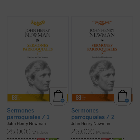
Desde su ordenación como pastor
En estos treinta y dos sermones, John
anglicano hasta su muerte como cardenal
Henry Newman vuelve a poner de
católico, la figura de Newman no deja de
manifiesto su fuerza, frescura y audacia.
sorprender por la coherencia de su
Fuerza en la verdad de su mensaje, que es
trayectoria. En estos
Sermones
el mensaje de Dios; frescura en la palabra,
parroquiales
, un clásico de la espiritualidad
con un lenguaje cercano y familiar que se
cristiana que ...
(ver ficha)
aleja del ...
(ver ficha)
Sermones
Sermones
parroquiales / 1
parroquiales / 2
John Henry Newman
John Henry Newman
25,00
€
25,00
€
IVA incluido
IVA incluido