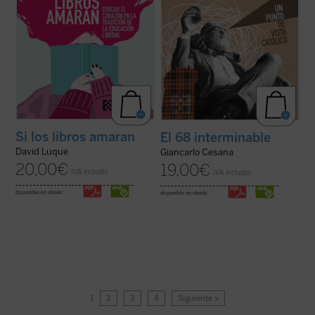
Si los libros amaran
El 68 interminable
David Luque
Giancarlo Cesana
20,00
€
19,00
€
IVA incluido
IVA incluido
disponible en ebook:
disponible en ebook:
1
2
3
4
Siguiente »