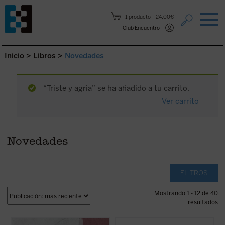
Saltar al contenido.
1 producto
24,00€
Club Encuentro
Inicio
>
Libros
>
Novedades
“Triste y agria” se ha añadido a tu carrito.
Ver carrito
Novedades
FILTROS
Mostrando 1 - 12 de 40
resultados