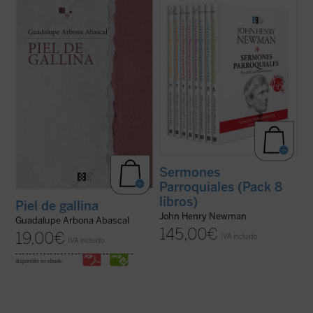
«Siento que la piel se me pone de gallina
En estos
Sermones parroquiales
, un
cuando tengo miedo, pero también me
clásico de la espiritualidad cristiana, se
sucede cuando me emociono y me
encuentran las semillas de todos los
estremezco. Me pasa ahora cuando de
grandes temas que el nuevo santo
repente caigo en la cuenta de que estoy
desarrollará durante su vida y obra. Este
viva y que hay alguien que sostiene mi
pack contiene la colección completa de 8
existencia». Tercera ...
(ver ficha)
libros ...
(ver ficha)
Sermones
Parroquiales (Pack 8
libros)
Piel de gallina
John Henry Newman
Guadalupe Arbona Abascal
145,00
€
19,00
€
IVA incluido
IVA incluido
disponible en ebook: