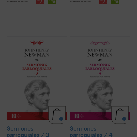
disponible en ebook:
disponible en ebook:
En este tercer volumen de la serie de los
Entre 1835 y 1838, periodo al que
Sermones parroquiales
se incluyen
pertenecen los sermones que
veinticinco sermones predicados en la
encontramos en este cuarto volumen de la
iglesia de Saint Mary's en Oxford. El genio
serie de los Sermones Parroquiales,
humano y cristiano de Newman, que ya era
Newman se halla en plena evolución desde
una autoridad no exenta de polémica en ...
el anglicanismo hacia el catolicismo. Su
(ver ficha)
batalla contra el ...
(ver ficha)
Sermones
Sermones
parroquiales / 3
parroquiales / 4