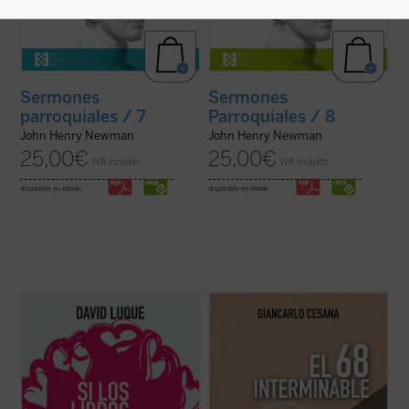
Sermones
Sermones
parroquiales / 7
Parroquiales / 8
John Henry Newman
John Henry Newman
25,00
€
25,00
€
IVA incluido
IVA incluido
disponible en ebook:
disponible en ebook:
David Luque investiga la teoría de la
Giancarlo Cesana afirma que vivimos un
«educación liberal» a fin de hablar sobre el
«68 interminable»: a partir de su
amor: el amor a los libros, el amor a las
experiencia personal, juzga los
criaturas y el amor divino. Un conjunto de
acontecimientos de 1968 y la ruptura con
ensayos que pueden ser leídos
la tradición, considerando también sus
separadamente o en conjunto por
consecuencias sociales, políticas y
cualquiera ...
(ver ficha)
morales, normalmente ...
(ver ficha)