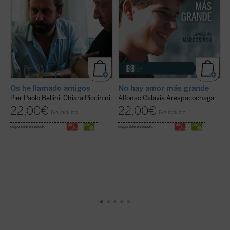
E
Os he llamado amigos
No hay amor más grande
Pier Paolo Bellini, Chiara Piccinini
Alfonso Calavia Arespacochaga
M
22,00
€
22,00
€
IVA incluido
IVA incluido
s
M
disponible en ebook:
disponible en ebook:
R
di