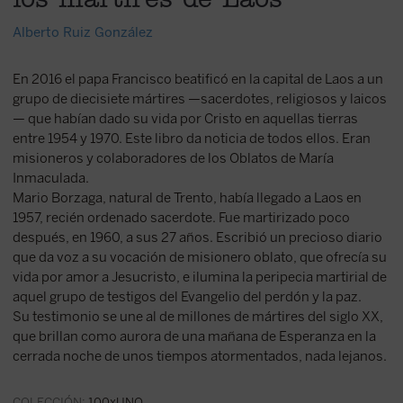
los mártires de Laos
Alberto Ruiz González
En 2016 el papa Francisco beatificó en la capital de Laos a un
grupo de diecisiete mártires —sacerdotes, religiosos y laicos
— que habían dado su vida por Cristo en aquellas tierras
entre 1954 y 1970. Este libro da noticia de todos ellos. Eran
misioneros y colaboradores de los Oblatos de María
Inmaculada.
Mario Borzaga, natural de Trento, había llegado a Laos en
1957, recién ordenado sacerdote. Fue martirizado poco
después, en 1960, a sus 27 años. Escribió un precioso diario
que da voz a su vocación de misionero oblato, que ofrecía su
vida por amor a Jesucristo, e ilumina la peripecia martirial de
aquel grupo de testigos del Evangelio del perdón y la paz.
Su testimonio se une al de millones de mártires del siglo XX,
que brillan como aurora de una mañana de Esperanza en la
cerrada noche de unos tiempos atormentados, nada lejanos.
COLECCIÓN:
100xUNO