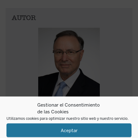
AUTOR
Gestionar el Consentimiento
de las Cookies
Mariano Delgado
Utilizamos cookies para optimizar nuestro sitio web y nuestro servicio.
Aceptar
Mariano Delgado nació el 20 de febrero de 1955 en
Berrueces (Valladolid). Tiene un doctorado y un