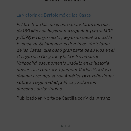
La victoria de Bartolomé de las Casas
«El hisp
compade
El libro trata las ideas que sustentaron los más
de 160 años de hegemonía española (entre 1492
“A difer
y 1659) en cuyo relato juegan un papel crucial la
no domi
Escuela de Salamanca, el dominico Bartolomé
desapare
de las Casas, que pasó gran parte de su vida en el
proyecto
Colegio san Gregorio y la Controversia de
catedrát
Valladolid, ese momento insólito en la historia
Universi
universal en que el Emperador Carlos V ordena
Publica
detener la conquista de América para reflexionar
Falcó
sobre su legitimidad política y sobre los
derechos de los indios.
Publicado en Norte de Castilla por Vidal Arranz