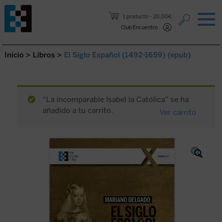
Saltar al contenido.
1 producto
20,00€
Club Encuentro
Inicio
>
Libros
>
El Siglo Español (1492-1659) (epub)
“La incomparable Isabel la Católica” se ha
añadido a tu carrito.
Ver carrito