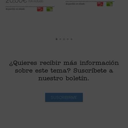
20,00
€
IVA incluido
disponible en ebook:
disponible en ebook:
di
¿Quieres recibir más información
sobre este tema? Suscríbete a
nuestro boletín.
SUSCRIBIRME