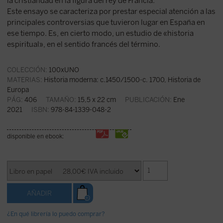
la cristiandad en la figura del rey de Francia.
Este ensayo se caracteriza por prestar especial atención a las
principales controversias que tuvieron lugar en España en
ese tiempo. Es, en cierto modo, un estudio de «historia
espiritual», en el sentido francés del término.
COLECCIÓN:
100xUNO
MATERIAS:
Historia moderna: c.1450/1500-c. 1700
,
Historia de
Europa
PÁG:
406
TAMAÑO:
15,5 x 22 cm
PUBLICACIÓN:
Ene
2021
ISBN:
978-84-1339-048-2
disponible en ebook:
¿En qué librería lo puedo comprar?