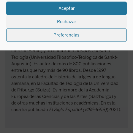
Mariano Delgado
Aceptar
Rechazar
Mariano Delgado nació el 20 de febrero de 1955 en
Berrueces (Valladolid). Tiene un doctorado y un
Preferencias
posgrado o habilitación en Teología (Universidad de
Innsbruck), un doctorado en Filosofía (Universidad
Libre de Berlín) y un doctorado
honoris causa
en
Teología (Universidad Filosófico-Teológica de Sankt-
Augustin). Es autor de más de 800 publicaciones,
entre las que hay más de 90 libros. Desde 1997
ostenta la cátedra de Historia de la Iglesia de lengua
alemana, en la Facultad de Teología de la Universidad
de Friburgo (Suiza). Es miembro de la Academia
Europea de las Ciencias y de las Artes (Salzburgo) y
de otras muchas instituciones académicas. En esta
casa ha publicado
El Siglo Español (1492-1659)
(2021).