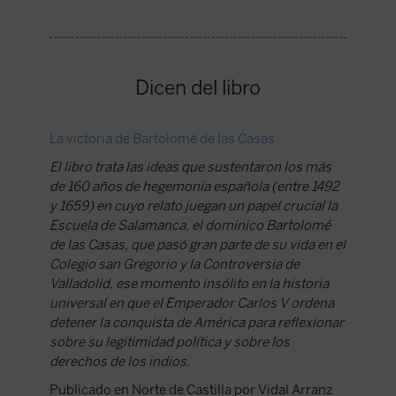
Dicen del libro
La victoria de Bartolomé de las Casas
«El hisp
compade
El libro trata las ideas que sustentaron los más
de 160 años de hegemonía española (entre 1492
“A difer
y 1659) en cuyo relato juegan un papel crucial la
no domi
Escuela de Salamanca, el dominico Bartolomé
desapare
de las Casas, que pasó gran parte de su vida en el
proyecto
Colegio san Gregorio y la Controversia de
catedrát
Valladolid, ese momento insólito en la historia
Universi
universal en que el Emperador Carlos V ordena
Publica
detener la conquista de América para reflexionar
Falcó
sobre su legitimidad política y sobre los
derechos de los indios.
Publicado en Norte de Castilla por Vidal Arranz