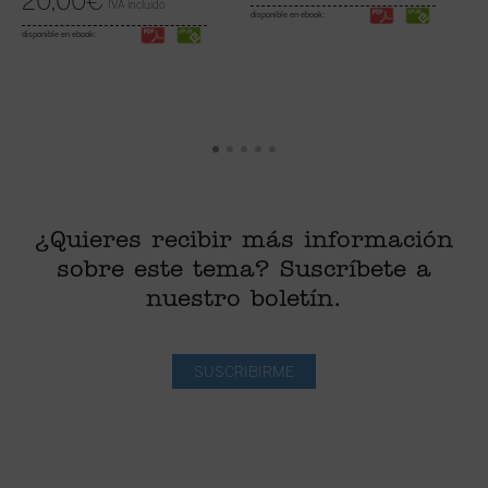
20,00
€
IVA incluido
disponible en ebook:
disponible en ebook:
di
¿Quieres recibir más información
sobre este tema? Suscríbete a
nuestro boletín.
SUSCRIBIRME