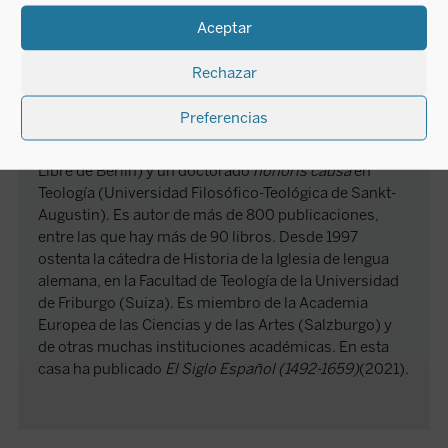
Mariano Delgado
Aceptar
Rechazar
Mariano Delgado nació el 20 de febrero de 1955 en
Berrueces (Valladolid). Tiene un doctorado y un
Preferencias
posgrado o habilitación en Teología (Universidad de
Innsbruck), un doctorado en Filosofía (Universidad
Libre de Berlín) y un doctorado
honoris causa
en
Teología (Universidad Filosófico-Teológica de Sankt-
Augustin). Es autor de más de 800 publicaciones,
entre las que hay más de 90 libros. Desde 1997
ostenta la cátedra de Historia de la Iglesia de lengua
alemana, en la Facultad de Teología de la Universidad
de Friburgo (Suiza). Es miembro de la Academia
Europea de las Ciencias y de las Artes (Salzburgo) y
de otras muchas instituciones académicas. En esta
casa ha publicado
El Siglo Español (1492-1659)
(2021).