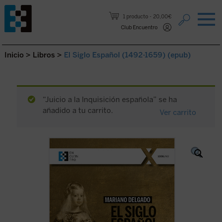
Saltar al contenido.
1 producto
20,00€
Club Encuentro
Inicio
>
Libros
>
El Siglo Español (1492-1659) (epub)
“Juicio a la Inquisición española” se ha
añadido a tu carrito.
Ver carrito