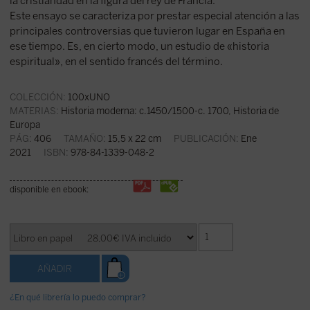
la cristiandad en la figura del rey de Francia.
Este ensayo se caracteriza por prestar especial atención a las
principales controversias que tuvieron lugar en España en
ese tiempo. Es, en cierto modo, un estudio de «historia
espiritual», en el sentido francés del término.
COLECCIÓN:
100xUNO
MATERIAS:
Historia moderna: c.1450/1500-c. 1700
,
Historia de
Europa
PÁG:
406
TAMAÑO:
15,5 x 22 cm
PUBLICACIÓN:
Ene
2021
ISBN:
978-84-1339-048-2
disponible en ebook:
¿En qué librería lo puedo comprar?