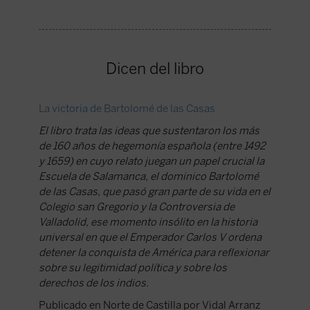
Dicen del libro
La victoria de Bartolomé de las Casas
«El hisp
compade
El libro trata las ideas que sustentaron los más
de 160 años de hegemonía española (entre 1492
“A difer
y 1659) en cuyo relato juegan un papel crucial la
no domi
Escuela de Salamanca, el dominico Bartolomé
desapare
de las Casas, que pasó gran parte de su vida en el
proyecto
Colegio san Gregorio y la Controversia de
catedrát
Valladolid, ese momento insólito en la historia
Universi
universal en que el Emperador Carlos V ordena
Publica
detener la conquista de América para reflexionar
Falcó
sobre su legitimidad política y sobre los
derechos de los indios.
Publicado en Norte de Castilla por Vidal Arranz