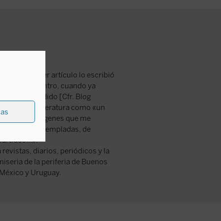
rdío, su primer artículo lo escribió
000 con Encuentro, cuando ya
l tiempo perdido [Cfr. Blog
el paso a la literatura como «un
ias
 de muchas imágenes que me
 bellezas contempladas, de
rtidos...».
revistas, diarios, periódicos y la
miseria de la periferia de Buenos
n México y Uruguay.