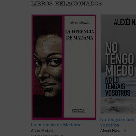
LIBROS RELACIONADOS
«Madama» ---así se la conoce en
Este libro reúne u
los
alagados
de Salvador de
reflexiones pública
Bahía--- es una mujer alegre y
Alexei Navalni, el p
positiva, devota y exuberante.
fallecido el 16 de 
Cuando muere se produce un
en las cárceles sib
imprevisible chantaje a un alto
Putin....
(ver ficha)
eclesiástico romano. La historia
empieza así a desarrollarse entre
las dos orillas del Atlántico con la
presencia constante ...
(ver ficha)
No tengo miedo, 
La herencia de Madama
vosotros
Alver Metalli
Alexéi Navalni