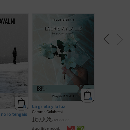
n conjunto de
Este libro es el relato de un viaje,
Este libro se abre
s y privadas de
el que Gemma Capra, viuda del
como una convers
olítico ruso
comisario Calabresi, ha recorrido
con todos los aut
febrero de 2024
desde el día del asesinato de su
citadas, en su má
erianas de
marido. Con prólogo de Irene Villa,
expresión de
La grieta y la luz
es un testimonio
multidisciplinari
intenso, conmovedor y sincero
cine, series, religi
sobre el sentido de la justicia, el
historia. El auto
perdón y la memoria...
(ver ficha)
un cajón de sastr
pensamientos, post
dibujos y ...
(ver fi
La grieta y la luz
Lo que todavía 
Gemma Calabresi
no lo tengáis
Luis Ruiz del Árbo
16,00
€
IVA incluido
18,00
€
IVA inc
disponible en ebook: