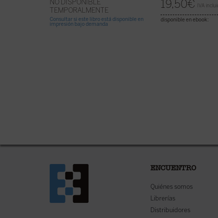
19,50
€
NO DISPONIBLE
IVA inclu
TEMPORALMENTE
Consultar si este libro está disponible en
disponible en ebook:
impresión bajo demanda
ENCUENTRO
Quiénes somos
Librerías
Distribuidores