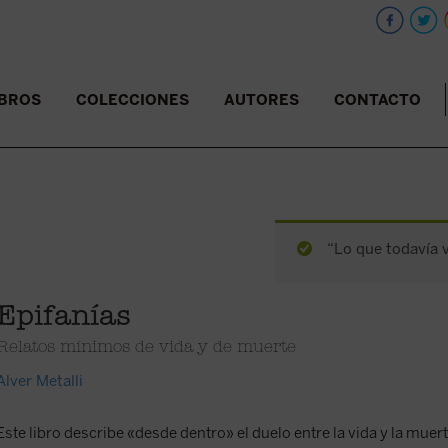
IBROS
COLECCIONES
AUTORES
CONTACTO
“Lo que todavía v
Epifanías
Relatos mínimos de vida y de muerte
Alver Metalli
Este libro describe «desde dentro» el duelo entre la vida y la muert