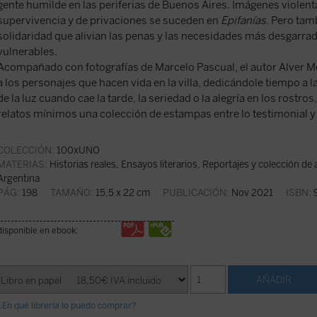
gente humilde en las periferias de Buenos Aires. Imágenes violentas
supervivencia y de privaciones se suceden en
Epifanías
. Pero tam
solidaridad que alivian las penas y las necesidades más desgarr
vulnerables.
Acompañado con fotografías de Marcelo Pascual, el autor Alver Me
a los personajes que hacen vida en la villa, dedicándole tiempo a la
de la luz cuando cae la tarde, la seriedad o la alegría en los rostro
relatos mínimos una colección de estampas entre lo testimonial y 
COLECCIÓN:
100xUNO
MATERIAS:
Historias reales
,
Ensayos literarios
,
Reportajes y colección de a
Argentina
PÁG:
198
TAMAÑO:
15,5 x 22 cm
PUBLICACIÓN:
Nov 2021
ISBN:
9
disponible en ebook:
¿En qué librería lo puedo comprar?