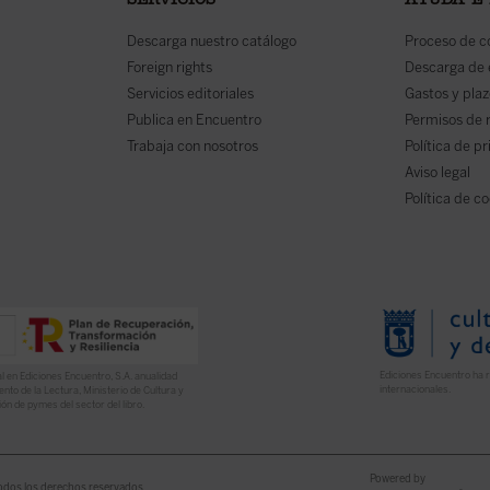
SERVICIOS
AYUDA E
Descarga nuestro catálogo
Proceso de 
Foreign rights
Descarga de
Servicios editoriales
Gastos y plaz
Publica en Encuentro
Permisos de 
Trabaja con nosotros
Política de p
Aviso legal
Política de c
Ediciones Encuentro ha r
l en Ediciones Encuentro, S.A. anualidad
internacionales.
nto de la Lectura, Ministerio de Cultura y
ón de pymes del sector del libro.
Powered by
odos los derechos reservados.