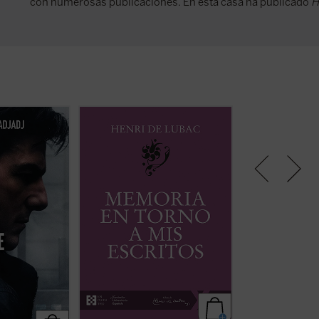
con numerosas publicaciones. En esta casa ha publicado
H
m Cruise más
Este volumen incluye
Memoria
Las preguntas qu
do un actor se
sobre mis primeros veinte años
y
ensayo son inqui
lo de una
Memoria en torno a mis escritos
.
la hostilidad guer
tablemente
Ambas Memorias nos permiten
hecho constatabl
época. Por eso,
conocer la vida y la obra de Henri
lo largo de la hist
hablamos
de Lubac desde su nacimiento en
humanidad y pod
a humanidad.
1896 hasta el final de su período
que lo seguirá si
logía y cultura
militar en 1917, y desde el
actividad polític
nos invita a
comienzo de su vida como
impotente para d
puede ...
(ver
profesor en 1929 hasta ...
(ver
presumible «escal
ficha)
ficha)