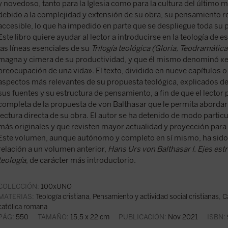
y novedoso, tanto para la Iglesia como para la cultura del último 
debido a la complejidad y extensión de su obra, su pensamiento r
accesible, lo que ha impedido en parte que se despliegue toda su 
Este libro quiere ayudar al lector a introducirse en la teología de es
las líneas esenciales de su
Trilogía teológica (Gloria, Teodramática
magna y cimera de su productividad, y que él mismo denominó «el
preocupación de una vida». El texto, dividido en nueve capítulos o
aspectos más relevantes de su propuesta teológica, explicados de
sus fuentes y su estructura de pensamiento, a fin de que el lecto
completa de la propuesta de von Balthasar que le permita aborda
lectura directa de su obra. El autor se ha detenido de modo partic
más originales y que revisten mayor actualidad y proyección para 
Este volumen, aunque autónomo y completo en sí mismo, ha sid
relación a un volumen anterior,
Hans Urs von Balthasar I. Ejes est
teología
, de carácter más introductorio.
COLECCIÓN:
100xUNO
MATERIAS:
Teología cristiana
,
Pensamiento y actividad social cristianas
,
C
católica romana
PÁG:
550
TAMAÑO:
15,5 x 22 cm
PUBLICACIÓN:
Nov 2021
ISBN: