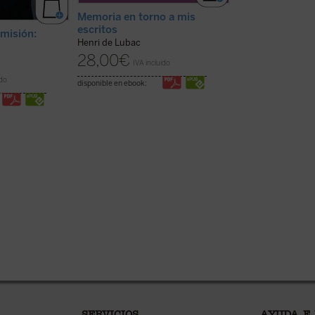
Memoria en torno a mis
escritos
 misión:
La guerra perp
Henri de Lubac
Ángel Barahona
28,00
€
19,00
€
IVA incluido
IVA inc
ido
disponible en ebook:
disponible en ebook: