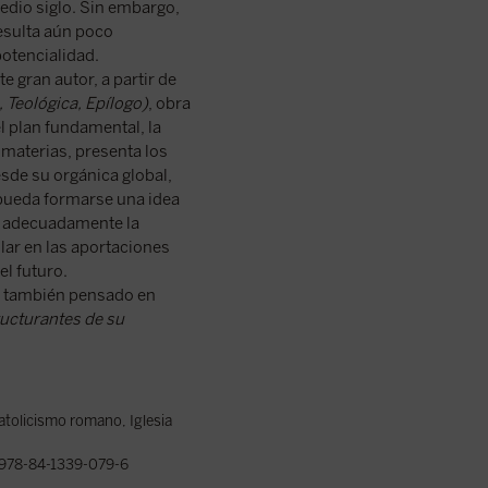
medio siglo. Sin embargo,
esulta aún poco
potencialidad.
te gran autor, a partir de
, Teológica, Epílogo)
, obra
 plan fundamental, la
 materias, presenta los
sde su orgánica global,
r pueda formarse una idea
r adecuadamente la
ular en las aportaciones
el futuro.
o también pensado en
ructurantes de su
atolicismo romano, Iglesia
978-84-1339-079-6