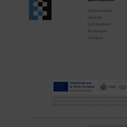
ENCUENTRO
Quiénes somos
Librerías
Distribuidores
Accionistas
Contacto
El proyecto “Implementación de herramientas de Gestión Editoria
2022” ha sido financiado por la Dirección General del Libro y Fome
Deporte. La finalidad de este apoyo es contribuir a la modernizaci
© Ediciones Encuentro 2026. T