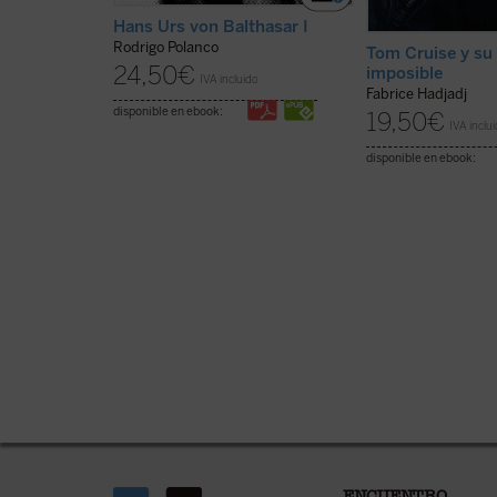
Hans Urs von Balthasar I
Rodrigo Polanco
Tom Cruise y su
24,50
€
imposible
IVA incluido
Fabrice Hadjadj
disponible en ebook:
19,50
€
IVA inclu
disponible en ebook: