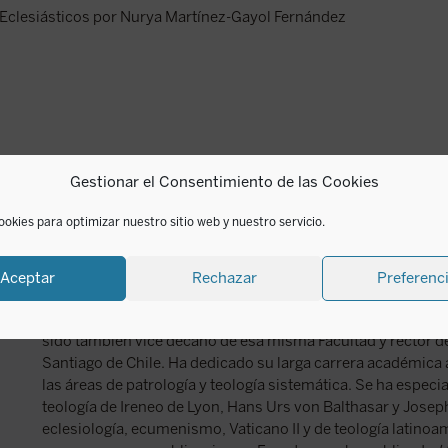
 Eclesiásticos por Nurya Martínez-Gayol Fernández
Gestionar el Consentimiento de las Cookies
ookies para optimizar nuestro sitio web y nuestro servicio.
Rodrigo Polanco
Aceptar
Rechazar
Preferenc
Rodrigo Polanco es presbítero diocesano y doctor en teolo
profesor titular de la Facultad de Teología de la Pontificia U
sido también vice decano de esa misma Facultad y rector d
Santiago de Chile. Ha dedicado su larga carrera académica a
las áreas de patrología y teología sistemática. Se ha especi
teología de Ireneo de Lyon, Hans Urs von Balthasar y Josep
eclesiología, ecumenismo, Vaticano II y de teología latino