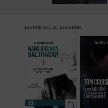
LIBROS RELACIONADOS
Este libro quiere introducir al
Hadjadj mira a To
lector en el pensamiento
allá del cine. Cuan
teológico de von Balthasar a
convierte en símbo
partir de su
Trilogía (Gloria,
generación, inevi
Teodramática
y
Teológica),
refleja algo de su 
considerada su obra cumbre y que
al hablar de Tom, 
recoge en buena medida su
también de toda l
producción anterior. Se trata de
Entre filosofía, teo
mostrar el talante general de su
popular, este libro 
persona y su vida, exponer ...
(ver
recordar que: vivir 
ficha)
ficha)