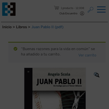
Saltar al contenido.
1 producto
12,00€
Club Encuentro
Inicio
>
Libros
>
Juan Pablo II (pdf)
“Buenas razones para la vida en común” se
ha añadido a tu carrito.
Ver carrito