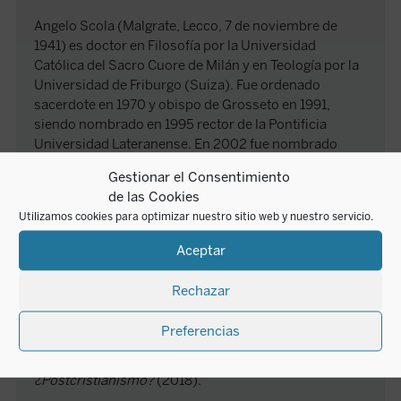
Angelo Scola (Malgrate, Lecco, 7 de noviembre de
1941) es doctor en Filosofía por la Universidad
Católica del Sacro Cuore de Milán y en Teología por la
Universidad de Friburgo (Suiza). Fue ordenado
sacerdote en 1970 y obispo de Grosseto en 1991,
siendo nombrado en 1995 rector de la Pontificia
Universidad Lateranense. En 2002 fue nombrado
Patriarca de Venecia por Juan Pablo II, quien le creó
Gestionar el Consentimiento
cardenal en 2003. Fue nombrado arzobispo de Milán
de las Cookies
por Benedicto XVI en 2011, pasando a ser arzobispo
Utilizamos cookies para optimizar nuestro sitio web y nuestro servicio.
emérito de Milán en julio de 2017.
Entre sus obras más importantes publicadas en
Aceptar
castellano por Encuentro destacan:
Hans Urs von
Balthasar: un estilo teológico
(1997);
Hombre-mujer.
Rechazar
El misterio nupcial
(2001);
Eucaristía, encuentro de
libertades
(2005);
Luigi Giussani: un pensamiento
Preferencias
original
(2006);
Una nueva laicidad
(2008),
Buenas
razones para la vida en común
(2012) y
¿Postcristianismo?
(2018).