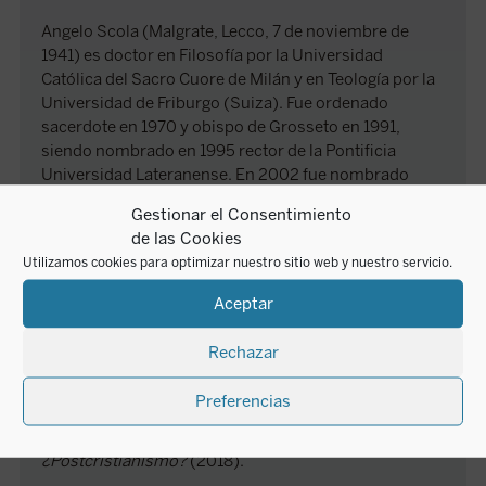
Angelo Scola (Malgrate, Lecco, 7 de noviembre de
1941) es doctor en Filosofía por la Universidad
Católica del Sacro Cuore de Milán y en Teología por la
Universidad de Friburgo (Suiza). Fue ordenado
sacerdote en 1970 y obispo de Grosseto en 1991,
siendo nombrado en 1995 rector de la Pontificia
Universidad Lateranense. En 2002 fue nombrado
Patriarca de Venecia por Juan Pablo II, quien le creó
Gestionar el Consentimiento
cardenal en 2003. Fue nombrado arzobispo de Milán
de las Cookies
por Benedicto XVI en 2011, pasando a ser arzobispo
Utilizamos cookies para optimizar nuestro sitio web y nuestro servicio.
emérito de Milán en julio de 2017.
Entre sus obras más importantes publicadas en
Aceptar
castellano por Encuentro destacan:
Hans Urs von
Balthasar: un estilo teológico
(1997);
Hombre-mujer.
Rechazar
El misterio nupcial
(2001);
Eucaristía, encuentro de
libertades
(2005);
Luigi Giussani: un pensamiento
Preferencias
original
(2006);
Una nueva laicidad
(2008),
Buenas
razones para la vida en común
(2012) y
¿Postcristianismo?
(2018).