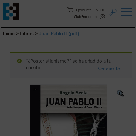
Saltar al contenido.
1 producto
15,00€
Club Encuentro
Inicio
>
Libros
>
Juan Pablo II (pdf)
“¿Postcristianismo?” se ha añadido a tu
carrito.
Ver carrito