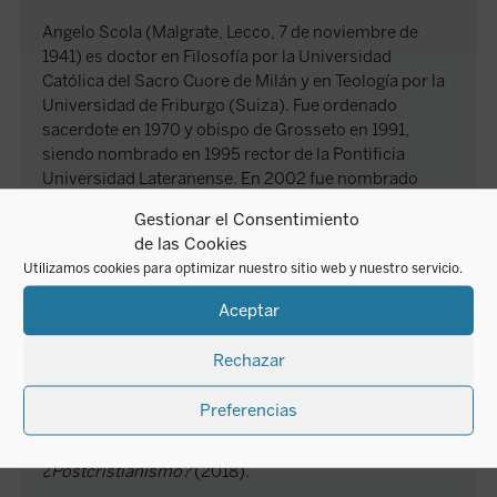
Angelo Scola (Malgrate, Lecco, 7 de noviembre de
1941) es doctor en Filosofía por la Universidad
Católica del Sacro Cuore de Milán y en Teología por la
Universidad de Friburgo (Suiza). Fue ordenado
sacerdote en 1970 y obispo de Grosseto en 1991,
siendo nombrado en 1995 rector de la Pontificia
Universidad Lateranense. En 2002 fue nombrado
Patriarca de Venecia por Juan Pablo II, quien le creó
Gestionar el Consentimiento
cardenal en 2003. Fue nombrado arzobispo de Milán
de las Cookies
por Benedicto XVI en 2011, pasando a ser arzobispo
Utilizamos cookies para optimizar nuestro sitio web y nuestro servicio.
emérito de Milán en julio de 2017.
Entre sus obras más importantes publicadas en
Aceptar
castellano por Encuentro destacan:
Hans Urs von
Balthasar: un estilo teológico
(1997);
Hombre-mujer.
Rechazar
El misterio nupcial
(2001);
Eucaristía, encuentro de
libertades
(2005);
Luigi Giussani: un pensamiento
Preferencias
original
(2006);
Una nueva laicidad
(2008),
Buenas
razones para la vida en común
(2012) y
¿Postcristianismo?
(2018).