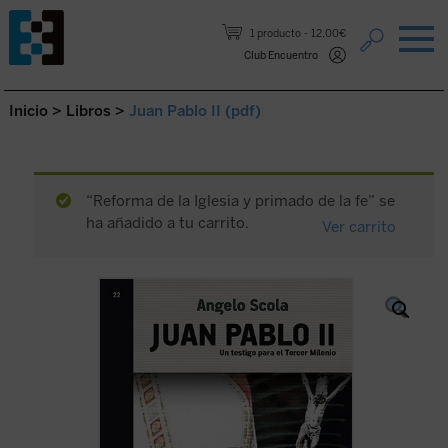
Saltar al contenido.
1 producto
12,00€
Club Encuentro
Inicio
>
Libros
>
Juan Pablo II (pdf)
“Reforma de la Iglesia y primado de la fe” se
ha añadido a tu carrito.
Ver carrito