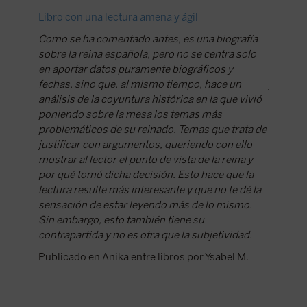
Libro con una lectura amena y ágil
Los con
Como se ha comentado antes, es una biografía
Tras la 
sobre la reina española, pero no se centra solo
de Isabe
en aportar datos puramente biográficos y
quienes 
fechas, sino que, al mismo tiempo, hace un
justific
análisis de la coyuntura histórica en la que vivió
Dumont 
poniendo sobre la mesa los temas más
estas p
problemáticos de su reinado. Temas que trata de
Isabelle
justificar con argumentos, queriendo con ello
la paral
mostrar al lector el punto de vista de la reina y
Edicion
por qué tomó dicha decisión. Esto hace que la
que vies
lectura resulte más interesante y que no te dé la
la impor
sensación de estar leyendo más de lo mismo.
Publicad
Sin embargo, esto también tiene su
Carrera
contrapartida y no es otra que la subjetividad.
Publicado en Anika entre libros por Ysabel M.