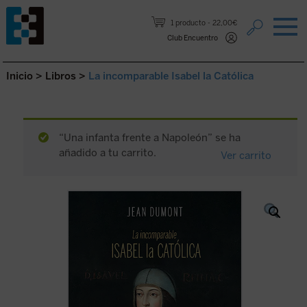
Saltar al contenido.
1 producto
22,00€
Club Encuentro
Inicio
>
Libros
>
La incomparable Isabel la Católica
“Una infanta frente a Napoleón” se ha
añadido a tu carrito.
Ver carrito