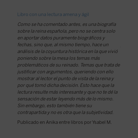
Libro con una lectura amena y ágil
Los con
Como se ha comentado antes, es una biografía
Tras la 
sobre la reina española, pero no se centra solo
de Isabe
en aportar datos puramente biográficos y
quienes 
fechas, sino que, al mismo tiempo, hace un
justific
análisis de la coyuntura histórica en la que vivió
Dumont 
poniendo sobre la mesa los temas más
estas p
problemáticos de su reinado. Temas que trata de
Isabelle
justificar con argumentos, queriendo con ello
la paral
mostrar al lector el punto de vista de la reina y
Edicion
por qué tomó dicha decisión. Esto hace que la
que vies
lectura resulte más interesante y que no te dé la
la impor
sensación de estar leyendo más de lo mismo.
Publicad
Sin embargo, esto también tiene su
Carrera
contrapartida y no es otra que la subjetividad.
Publicado en Anika entre libros por Ysabel M.