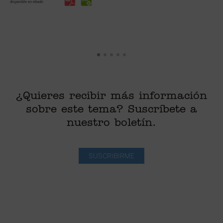
disponible en ebook:
di
¿Quieres recibir más información
sobre este tema? Suscríbete a
nuestro boletín.
SUSCRIBIRME