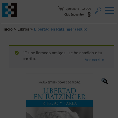
Saltar al contenido.
1 producto
22,00€
Club Encuentro
Inicio
>
Libros
>
Libertad en Ratzinger (epub)
“Os he llamado amigos” se ha añadido a tu
carrito.
Ver carrito