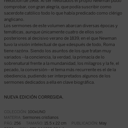
reedición de 1968. Al ser reeditados el propio Newman pudo
comprobar, con gran alegría, que podía suscribir como
sacerdote católico todo lo que había predicado como clérigo
anglicano.
Los sermones de este volumen abarcan diversas épocas y
temáticas, aunque únicamente cuatro de ellos son
posteriores al decisivo verano de 1839, en el que Newman
tuvo la visión intelectual de que «después de todo, Roma
tiene razón». Siendo los asuntos de los que tratan muy
variados --la conciencia, la verdad, la primacía de lo
sobrenatural frente a la mundanidad, los milagros y la fe, el
pecado, la conversión-- el tema más recurrente es el de la
obediencia, pudiendo ser interpretados algunos de los
sermones dedicados a ella en clave biográfica.
NUEVA EDICIÓN CORREGIDA.
COLECCIÓN:
100xUNO
MATERIA:
Sermones cristianos
PÁG:
256
TAMAÑO:
15,5 x 22 cm
PUBLICACIÓN:
May