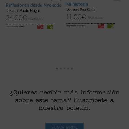
Mi historia
Reflexiones desde Nyokodo
M
Marcos Pou Gallo
Takashi Pablo Nagai
J
11,00
€
X
24,00
€
IVA incluido
IVA incluido
disponible en ebook:
disponible en ebook:
di
¿Quieres recibir más información
sobre este tema? Suscríbete a
nuestro boletín.
SUSCRIBIRME