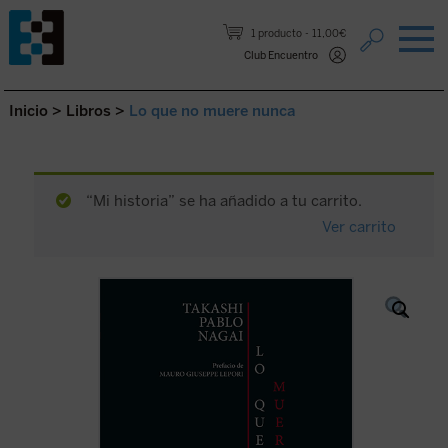
Saltar al contenido.
1 producto
11,00€
Club Encuentro
Inicio
>
Libros
>
Lo que no muere nunca
“Mi historia” se ha añadido a tu carrito.
Ver carrito