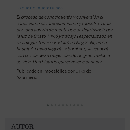
Lo que no muere nunca
Revoluc
El proceso de conocimiento y conversión al
Takashi
catolicismo es interesantísimo y muestra a una
lanzaro
persona abierta de mente que se deja invadir por
católico
la luz de Cristo. Vivió y trabajó (especializado en
fue a b
radiología, triste paradoja) en Nagasaki, en su
cuerpo c
hospital. Luego llegaría la bomba, que acabaría
fundido
con la vida de su mujer, dando un gran vuelco a
Publica
su vida. Una historia que conviene conocer.
Publicado en Infocatólica por Urko de
Azurmendi
AUTOR