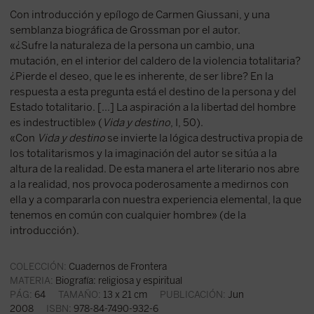
Con introducción y epílogo de Carmen Giussani, y una
semblanza biográfica de Grossman por el autor.
«¿Sufre la naturaleza de la persona un cambio, una
mutación, en el interior del caldero de la violencia totalitaria?
¿Pierde el deseo, que le es inherente, de ser libre? En la
respuesta a esta pregunta está el destino de la persona y del
Estado totalitario. [...] La aspiración a la libertad del hombre
es indestructible» (
Vida y destino
, I, 50).
«Con
Vida y destino
se invierte la lógica destructiva propia de
los totalitarismos y la imaginación del autor se sitúa a la
altura de la realidad. De esta manera el arte literario nos abre
a la realidad, nos provoca poderosamente a medirnos con
ella y a compararla con nuestra experiencia elemental, la que
tenemos en común con cualquier hombre» (de la
introducción).
COLECCIÓN:
Cuadernos de Frontera
MATERIA:
Biografía: religiosa y espiritual
PÁG:
64
TAMAÑO:
13 x 21 cm
PUBLICACIÓN:
Jun
2008
ISBN:
978-84-7490-932-6