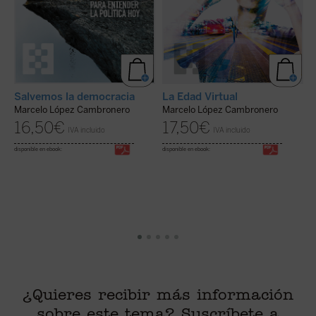
Salvemos la democracia
La Edad Virtual
c
Marcelo López Cambronero
Marcelo López Cambronero
M
16,50
€
17,50
€
IVA incluido
IVA incluido
F
disponible en ebook:
disponible en ebook:
di
¿Quieres recibir más información
sobre este tema? Suscríbete a