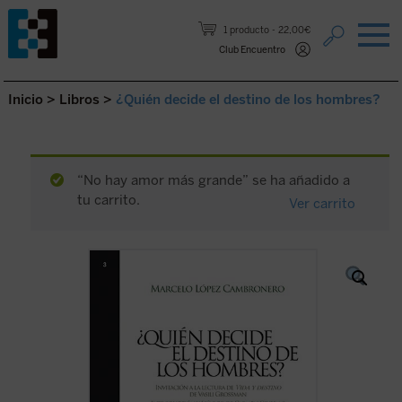
Saltar al contenido.
1 producto
22,00€
Club Encuentro
Inicio
>
Libros
>
¿Quién decide el destino de los hombres?
“No hay amor más grande” se ha añadido a
tu carrito.
Ver carrito