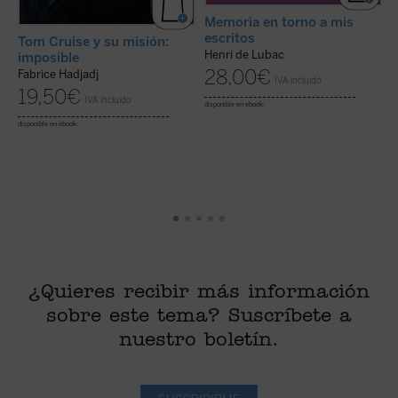
Memoria en torno a mis
escritos
Tom Cruise y su misión:
L
Henri de Lubac
imposible
Á
28,00
€
Fabrice Hadjadj
IVA incluido
19,50
€
IVA incluido
disponible en ebook:
di
disponible en ebook:
¿Quieres recibir más información
sobre este tema? Suscríbete a
nuestro boletín.