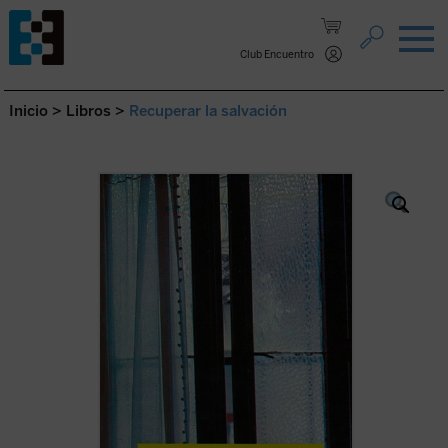
Saltar al contenido.
Club Encuentro
Inicio
>
Libros
>
Recuperar la salvación