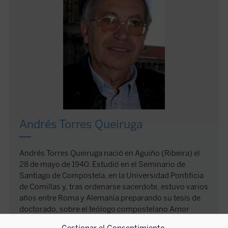
Andrés Torres Queiruga
Andrés Torres Queiruga nació en Aguiño (Ribeira) el
28 de mayo de 1940. Estudió en el Seminario de
Santiago de Compostela, en la Universidad Pontificia
de Comillas y, tras ordenarse sacerdote, estuvo varios
años entre Roma y Alemania preparando su tesis de
doctorado, sobre el teólogo compostelano Amor
Ruibal. En la actualidad es profesor de Filosofía de la
Gestionar el Consentimiento