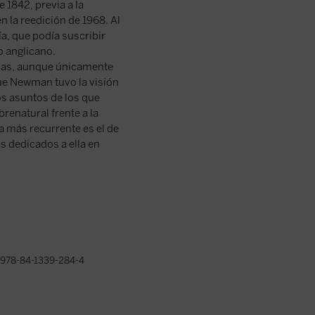
 1842, previa a la
 la reedición de 1968. Al
a, que podía suscribir
o anglicano.
cas, aunque únicamente
que Newman tuvo la visión
os asuntos de los que
brenatural frente a la
ma más recurrente es el de
s dedicados a ella en
978-84-1339-284-4