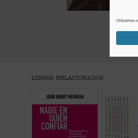
Utilizamos c
LIBROS RELACIONADOS
Este libro recupera el memorando
En estos
Sermones
definitivo redactado por Newman
un clásico de la esp
en 1873 para dar su versión de
cristiana, se encue
aquel estrepitoso y lamentable
semillas de todos 
fracaso. El autor desgrana sus
temas que el nuev
constantes desencuentros con el
desarrollará durant
arzobispo Paul Cullen y la
obra. Este pack con
jerarquía católica, motivados
colección completa