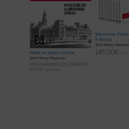
principalmente por una convicción
los
Sermones parro
inquebrantable: los laicos deben ...
John Henry Newman
(ver ficha)
(ver ficha)
Sermones Parroq
8 libros)
John Henry Newma
145,00
€
Nadie en quien confiar
IVA in
John Henry Newman
PRÓXIMAMENTE EN LIBRERÍAS
16,00
€
IVA incluido