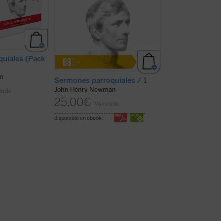
quiales
de
inspirado a todas las
en sus estudios t
 publicados ...
generaciones de cristianos desde
audacia para acer
su ...
(ver ficha)
(ver ficha)
uiales (Pack
n
Sermones parroquiales / 1
Sermones parro
John Henry Newman
John Henry New
cluido
25,00
€
25,00
€
IVA incluido
IVA inc
disponible en ebook:
disponible en ebook: