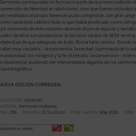
Sermones parroquiales
no formaron parte de la primera edición de
conversión de Newman al catolicismo, sino que fueron incluidos en
ser reeditados el propio Newman pudo comprobar, con gran alegrí
como sacerdote católico todo lo que había predicado como clérig
Los sermones de este volumen abarcan diversas épocas y temáti
cuatro de ellos son posteriores al decisivo verano de 1839, en el 
intelectual de que «después de todo, Roma tiene razón». Siendo l
tratan muy variados --la conciencia, la verdad, la primacía de lo so
mundanidad, los milagros y la fe, el pecado, la conversión-- el te
la obediencia, pudiendo ser interpretados algunos de los sermone
clave biográfica.
NUEVA EDICIÓN CORREGIDA.
COLECCIÓN:
100xUNO
MATERIA:
Sermones cristianos
PÁG:
256
TAMAÑO:
15,5 x 22 cm
PUBLICACIÓN:
May 2026
ISBN:
disponible en ebook: