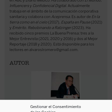
en
ABC
y
Diario Médico
. Ha colaborado con
El Mundo,
Influencers
y
Confidencial Digital
. Actualmente
trabaja en el ámbito de la comunicación corporativa
sanitaria y colabora con
Aceprensa
. Es autor de
En la
tierra como en el cielo
(2017),
España en Pause
(2021)
y
Emérito. Rebobinando a Ratzinger
(2023). Ha
recibido cinco premios La Buena Prensa: tres a la
Mejor Entrevista (2021, 2020 y 2016) y dos al Mejor
Reportaje (2018 y 2020). Está disponible para los
lectores en alvaroslromero@gmail.com.
AUTOR
Gestionar el Consentimiento