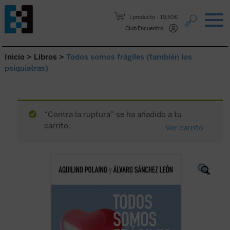
Saltar al contenido.
1 producto
19,50€
Club Encuentro
Inicio
>
Libros
>
Todos somos frágiles (también los
psiquiatras)
“Contra la ruptura” se ha añadido a tu
carrito.
Ver carrito