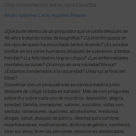
Una conversación sobre salud mental
Álvaro Sánchez León
,
Aquilino Polaino
¿Qué bulle dentro de un psiquiatra que se jubila después de
45 años tratando miles de biografías? ¿Qué brillo queda en
los ojos de quien ha escuchado tantos dramas? ¿Es posible
confiar en los seres humanos después de sobrevivir a tantas
heridas? ¿La felicidad es la gran utopía? ¿Las enfermedades
mentales se curan? ¿Vivimos en una sociedad tóxica?
¿Estamos condenados a la oscuridad? ¿Hay luz al final del
túnel?
Conversar con un psiquiatra de su carrera médica justo
después de colgar la bata es sanador. Más de cien preguntas
sobre él y sobre cada uno de nosotros: depresión, alegría,
soledad, familia, inmadurez, valores, suicidios, vidas con
sentido, obsesiones, ilusiones, alcoholismo, medicina,
drogas, salud, ataques de pánico, libertad para cambiar,
incertidumbres, motivaciones, disforia de género, confianza,
sexo sin alma, fe en las personas, emociones desbocadas,