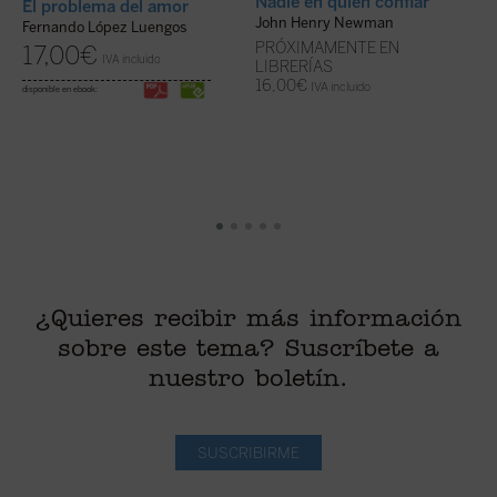
Nadie en quien confiar
El problema del amor
E
John Henry Newman
Fernando López Luengos
PRÓXIMAMENTE EN
Á
17,00
€
IVA incluido
LIBRERÍAS
16,00
€
IVA incluido
disponible en ebook:
¿Quieres recibir más información
sobre este tema? Suscríbete a
nuestro boletín.
SUSCRIBIRME