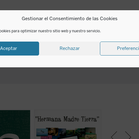
Gestionar el Consentimiento de las Cookies
ookies para optimizar nuestro sitio web y nuestro servicio.
Aceptar
Rechazar
Preferenc
ondazione
La naturaleza nos inunda los
Organizada por: 
ia fra i popoli
sentidos. Su belleza y su orden
cultural Encuentr
s. Asociación
expresados en su diversidad,
Asociación Univers
ción De uno a
minuciosidad, su dinámica o su
cumplir en los p