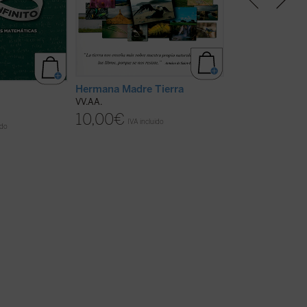
zón de las
grandeza nos generan una
años de lo que el
as a la
fascinación, un sentido del
franquista llamó 
iversitas con el
asombro que es un verdadero
de Munich. Fue u
con la
instinto para lo que es bello y que
algo más de 100 e
y con el
inspira admiración. Este sentido
exilio y del interi
este año ...
(ver
del asombro, esta admiración, nos
por primera vez se
empuja ...
(ver ficha)
Hermana Madre Tierra
La Transición 
VV.AA.
VV.AA.
10,00
€
IVA incluido
14,00
€
ido
IVA inc