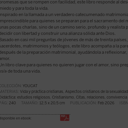
promesas que se rompen con facilidad, este libro responde al de
miedo y para toda la vida.
Inspirado en la llamada a un verdadero catecumenado matrimonial,
imprescindible para quienes se preparan para el sacramento del m
unas pocas charlas, sino de un camino serio, profundo y realista 
decidir con libertad y construir una alianza sólida ante Dios.
Basado en casi mil preguntas de jóvenes de más de treinta países,
sacerdotes, matrimonios y teólogos, este libro acompaña a la pare
después de la preparación matrimonial, ayudándola a reflexionar, d
amor.
Un libro clave para quienes no quieren jugar con el amor, sino pre
«sí» de toda una vida.
COLECCIÓN:
YOUCAT
MATERIAS:
Vida y práctica cristianas
,
Aspectos cristianos de la sexualidad,
Didáctica: estudios religiosos. Cristianismo
,
Citas, relaciones, convivenci
PÁG:
240
TAMAÑO:
12,5 x 20,5 cm
PUBLICACIÓN:
Feb 2026
ISBN
disponible en ebook: