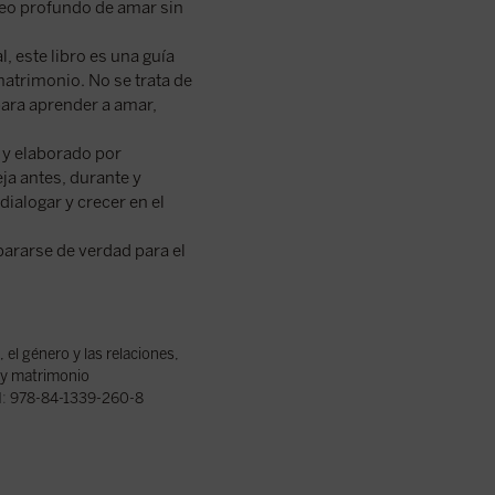
seo profundo de amar sin
 este libro es una guía
atrimonio. No se trata de
para aprender a amar,
 y elaborado por
ja antes, durante y
ialogar y crecer en el
pararse de verdad para el
 el género y las relaciones
,
a y matrimonio
:
978-84-1339-260-8