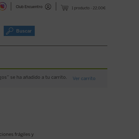
Club Encuentro
1 producto
22,00€
Buscar
os” se ha añadido a tu carrito.
Ver carrito
iones frágiles y