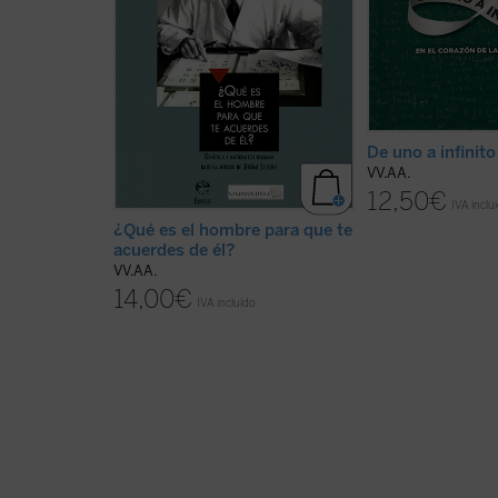
para que te acuerdes de él?,
infinito. En el cora
versión castellana de la muestra
matemáticas Graci
homónima realizada por la
colaboración de Un
Asociación italiana Euresis para la
EncuentroMadrid, 
promoción y el desarrollo de la
asociación Euresis 
cultura y el trabajo ...
(ver ficha)
Meeting de Rímini, 
ficha)
De uno a infinito
VV.AA.
12,50
€
IVA inclu
¿Qué es el hombre para que te
acuerdes de él?
VV.AA.
14,00
€
IVA incluido