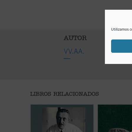
Utilizamos c
AUTOR
VV.AA.
LIBROS RELACIONADOS
Organizada por: Fondazione
Organizada por: F
Meeting per l'amicizia fra i popoli
Meeting per l'amiciz
/ Asociación Euresis. Asociación
/ Asociación Euresi
Universitas. ¿Qué es el hombre
Universitas. Exposi