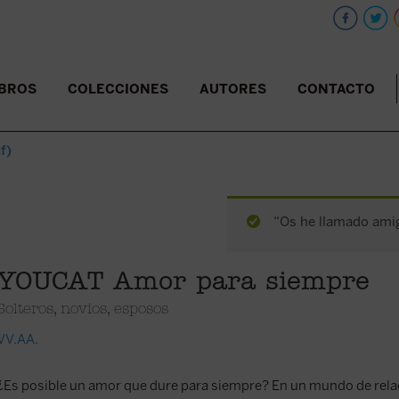
IBROS
COLECCIONES
AUTORES
CONTACTO
f)
“Os he llamado amig
YOUCAT Amor para siempre
Solteros, novios, esposos
VV.AA.
¿Es posible un amor que dure para siempre? En un mundo de relac