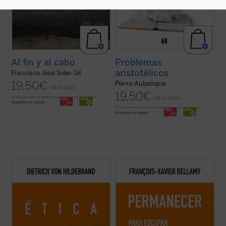
Al fin y al cabo
Problemas
aristotélicos
Francisco José Soler Gil
19,50
€
Pierre Aubenque
IVA incluido
19,50
€
IVA incluido
disponible en ebook:
disponible en ebook:
Este libro es ya un clásico de la filosofía
Bellamy nos presenta un elogio de la
moral contemporánea. Grandioso en la
permanencia exponiendo las
profundidad de sus tesis, deslumbrante en
consecuencias de dejarse arrastrar por
su claridad, abundante en ejemplos, ofrece,
una sociedad acelerada. Mientras recorre
a partir de los datos de la experiencia
con agilidad la historia que nos ha llevado
cotidiana, una descripción global de ...
(ver
hasta aquí, el autor nos anima a
ficha)
detenernos, a disfrutar ...
(ver ficha)