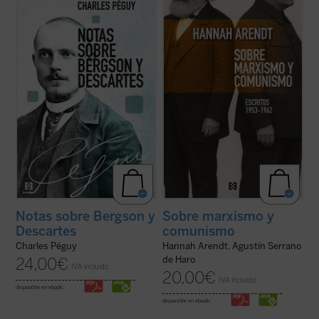
Charles Péguy antes de su muerte trágica
menos conocida —pero crucial— de una de
en el frente de la Primera Guerra Mundial:
las mentes más incisivas del siglo XX, sino
Nota sobre Henri Bergson y la filosofía
que también ofrece herramientas
bergsoniana
y
Nota conjunta sobre
esenciales para pensar nuestro presente.
Descartes y la filosofía ...
(ver ficha)
Porque, como muestra Arendt, entender ...
(ver ficha)
Notas sobre Bergson y
Sobre marxismo y
Descartes
comunismo
Charles Péguy
Hannah Arendt, Agustín Serrano
de Haro
24,00
€
IVA incluido
20,00
€
IVA incluido
disponible en ebook:
disponible en ebook: