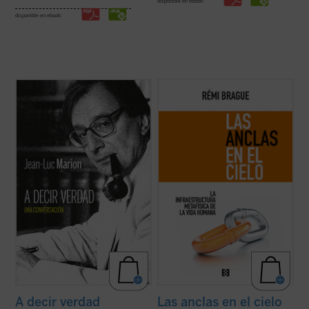
disponible en ebook:
disponible en ebook:
¿Hacia dónde va el mundo? ¿Cuál es el
Lo que el autor nos ofrece aquí, con su
estado de la Iglesia? ¿Qué futuro tiene
combinación característica de erudición e
Europa? Estas son algunas de las
ingenio, no es la narración de una
preguntas formuladas por el periodista
decadencia ni el lamento nostálgico
especializado en el mundo de la cultura
respecto del mundo del pensamiento de
Paul-François Paoli a las que Jean-Luc
una época ya pasada, sino un resumen
Marion ...
(ver ficha)
comprensivo ...
(ver ficha)
A decir verdad
Las anclas en el cielo