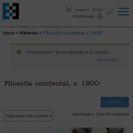
Saltar al contenido.
1 producto
22,00€
Club Encuentro
Inicio
>
Materias
>
Filosofía occidental, c. 1900-
“Permanecer” se ha añadido a tu carrito.
Ver carrito
Filosofía occidental, c. 1900-
FILTROS
Mostrando 1 - 12 de 53 resultados
Este libro reúne los dos últimos escritos de
Este libro no solo recupera una faceta