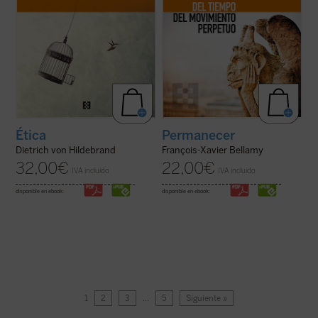
Ética
Permanecer
Dietrich von Hildebrand
François-Xavier Bellamy
32,00
€
22,00
€
IVA incluido
IVA incluido
disponible en ebook:
disponible en ebook:
1
2
3
…
5
Siguiente »