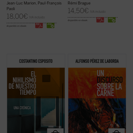
Jean-Luc Marion, Paul-François
Rémi Brague
Paoli
14,50
€
IVA incluido
18,00
€
IVA incluido
disponible en ebook:
disponible en ebook:
El nihilismo se ha convertido en nuestro
Punto omega: punto atractivo de
tiempo en una cuestión abierta. ¿De qué
enamoramiento. Suave suasión carnal de
modo una forma de pensamiento que, en el
amejoramiento. No montonera informe.
pasado, con sus críticas y propuestas,
Punto de encarnación. La realidad se nos
abocaba a una pérdida de valores e ideales,
ofrece en el
vínculo substancial
: el punto se
plantea en estos momentos cuestiones ...
expresa como realidad. Nuestras líneas de
(ver ficha)
...
(ver ficha)