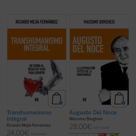
En esta obra quiero establecer el enlace del
Este libro pretende recorrer la evolución
transhumanismo con la tradición
del pensamiento filosófico y político de
humanística de nuestra civilización,
Augusto Del Noce (1910-1989), pensador
ofreciendo nuevos criterios de
italiano destacado de la posguerra. Un
pensamiento y de acción de los desafíos
camino ideal dominado, en los años 1940-
tecnológicos....
(ver ficha)
1950, por una intención fundamental: la ...
(ver ficha)
Transhumanismo
Augusto Del Noce
integral
Massimo Borghesi
28,00
€
Ricardo Mejía Fernández
IVA incluido
24,00
€
IVA incluido