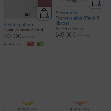
Sermones
Parroquiales (Pack 8
libros)
Piel de gallina
John Henry Newman
Guadalupe Arbona Abascal
145,00
€
19,00
€
IVA incluido
IVA incluido
disponible en ebook:
Desde su ordenación como pastor
En estos treinta y dos sermones, John
anglicano hasta su muerte como cardenal
Henry Newman vuelve a poner de
católico, la figura de Newman no deja de
manifiesto su fuerza, frescura y audacia.