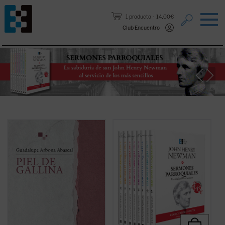
Saltar al contenido.
1 producto
14,00€
Club Encuentro
«Siento que la piel se me pone de gallina
En estos
Sermones parroquiales
, un
cuando tengo miedo, pero también me
clásico de la espiritualidad cristiana, se
sucede cuando me emociono y me
encuentran las semillas de todos los
estremezco. Me pasa ahora cuando de
grandes temas que el nuevo santo
repente caigo en la cuenta de que estoy
desarrollará durante su vida y obra. Este
viva y que hay alguien que sostiene mi
pack contiene la colección completa de 8
existencia». Tercera parte de un diario
libros con los
Sermones parroquiales
de
literario,
Piel de gallina
consolida el estilo
John Henry Newman publicados en su
íntimo de la autora en sus reflexiones
totalidad por Ediciones Encuentro....
(ver
sobre la belleza de estar vivos....
(ver ficha)
ficha)