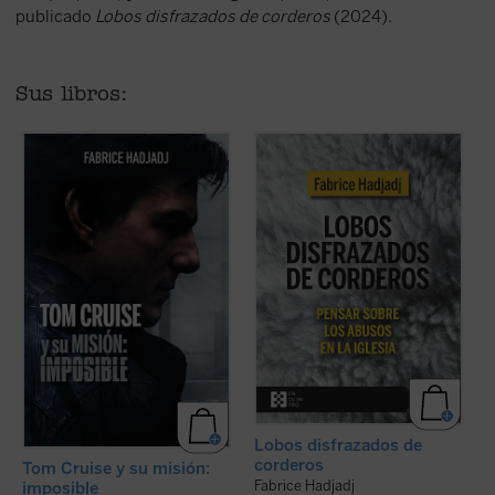
publicado
Lobos disfrazados de corderos
(2024).
Sus libros:
Hadjadj mira a Tom Cruise más allá del
Fabrice Hadjadj nos sumerge en las
cine. Cuando un actor se convierte en
raíces del mal, donde, según el Evangelio,
símbolo de una generación,
«los lobos se disfrazan de corderos».
inevitablemente refleja algo de su época.
Una denuncia de la mentira, la impostura
Por eso, al hablar de Tom, hablamos
y la credulidad. Un alegato a favor de la fe.
también de toda la humanidad. ...
(ver
Un ensayo ...
(ver ficha)
ficha)
Lobos disfrazados de
corderos
Tom Cruise y su misión:
Fabrice Hadjadj
imposible