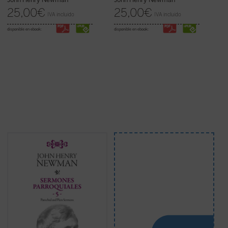
25,00
€
25,00
€
IVA incluido
IVA incluido
disponible en ebook:
disponible en ebook:
Los veinticuatro sermones de este quinto
volumen de los
Sermones parroquiales
fueron predicados en su mayoría en los
años 1838-1840. Este periodo coincide
plenamente con las primeras experiencias
que acabaron conduciendo a Newman a la
Iglesia católica. En efecto, el estudio de las
controversias de la Iglesia primitiva, en el
verano de 1839, le hicieron concebir, si bien
aún no aceptar ...
(ver ficha)