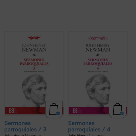
En este tercer volumen de la serie de los
Entre 1835 y 1838, periodo al que
Sermones parroquiales
se incluyen
pertenecen los sermones que
veinticinco sermones predicados en la
encontramos en este cuarto volumen de la
iglesia de Saint Mary's en Oxford. El genio
serie de los Sermones Parroquiales,
humano y cristiano de Newman, que ya era
Newman se halla en plena evolución desde
una autoridad no exenta de polémica en
el anglicanismo hacia el catolicismo. Su
Inglaterra, vuelve a brillar en ellos con toda
batalla contra el racionalismo liberal de los
lucidez. Con un conocimiento de la
protestantes, que considera corruptor de
Escritura poco común, el autor, todavía
la fe y ajeno al anglicanismo reformado que
anglicano, describe con ...
(ver ficha)
él promueve, tiene ya una formulación: la ...
(ver ficha)
Sermones
Sermones
parroquiales / 3
parroquiales / 4
John Henry Newman
John Henry Newman