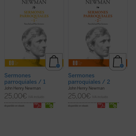
sorprender por la coherencia de su
Fuerza en la verdad de su mensaje, que es
trayectoria. En estos
Sermones
el mensaje de Dios; frescura en la palabra,
parroquiales
, un clásico de la espiritualidad
con un lenguaje cercano y familiar que se
cristiana que ha inspirado a todas las
aleja del empleado en sus estudios
generaciones de cristianos desde su
teológicos; y audacia para acercar al
predicación entre 1825 y 1833 hasta hoy, se
hombre a lo verdaderamente esencial del
encuentran ya las semillas de todos los ...
cristianismo.
(ver ficha)
En este segundo volumen de ...
(ver ficha)
Sermones
Sermones
parroquiales / 1
parroquiales / 2
John Henry Newman
John Henry Newman
25,00
€
25,00
€
IVA incluido
IVA incluido
disponible en ebook:
disponible en ebook: