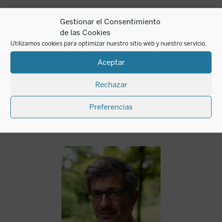
Gestionar el Consentimiento
¿Quieres recibir
de las Cookies
SUSCRIBIRME
nuestras novedades?
Utilizamos cookies para optimizar nuestro sitio web y nuestro servicio.
Aceptar
Rechazar
Preferencias
Autor del mes