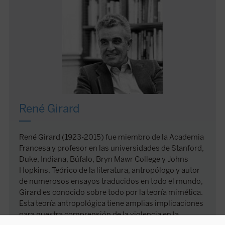
René Girard
René Girard (1923-2015) fue miembro de la Academia
Francesa y profesor en las universidades de Stanford,
Duke, Indiana, Búfalo, Bryn Mawr College y Johns
Hopkins. Teórico de la literatura, antropólogo y autor
de numerosos ensayos traducidos en todo el mundo,
Girard es conocido sobre todo por la teoría mimética.
Esta teoría antropológica tiene amplias implicaciones
para nuestra comprensión de la violencia en la