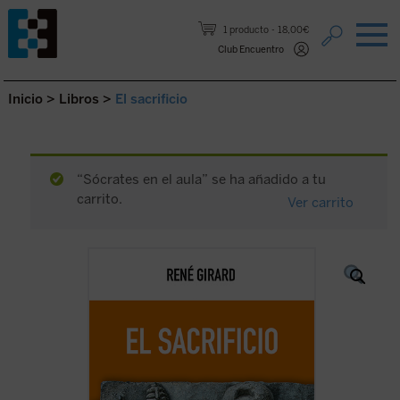
Saltar al contenido.
1 producto
18,00€
Club Encuentro
Inicio
>
Libros
>
El sacrificio
“Sócrates en el aula” se ha añadido a tu
carrito.
Ver carrito