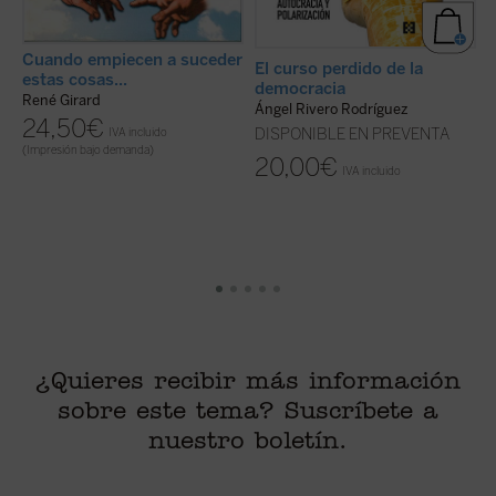
Cuando empiecen a suceder
El curso perdido de la
T
estas cosas...
democracia
i
René Girard
Ángel Rivero Rodríguez
F
24,50
€
IVA incluido
DISPONIBLE EN PREVENTA
(Impresión bajo demanda)
20,00
€
IVA incluido
di
¿Quieres recibir más información
sobre este tema? Suscríbete a
nuestro boletín.