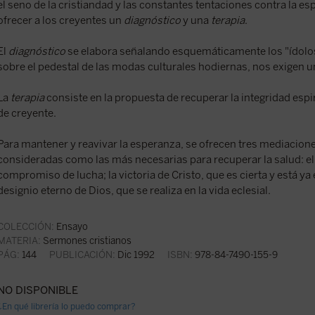
el seno de la cristiandad y las constantes tentaciones contra la es
ofrecer a los creyentes un
diagnóstico
y una
terapia
.
El
diagnóstico
se elabora señalando esquemáticamente los "ídol
sobre el pedestal de las modas culturales hodiernas, nos exigen un
La
terapia
consiste en la propuesta de recuperar la integridad espir
de creyente.
Para mantener y reavivar la esperanza, se ofrecen tres mediacion
consideradas como las más necesarias para recuperar la salud: el
compromiso de lucha; la victoria de Cristo, que es cierta y está ya e
designio eterno de Dios, que se realiza en la vida eclesial.
COLECCIÓN:
Ensayo
MATERIA:
Sermones cristianos
PÁG:
144
PUBLICACIÓN:
Dic 1992
ISBN:
978-84-7490-155-9
NO DISPONIBLE
¿En qué librería lo puedo comprar?