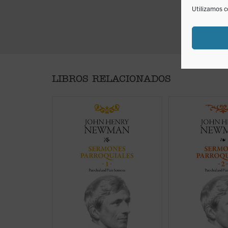
Utilizamos c
LIBROS RELACIONADOS
Desde su ordenación como pastor
En estos treinta y
anglicano hasta su muerte como
John Henry Newma
cardenal católico, la figura de
poner de manifiest
Newman no deja de sorprender
frescura y audacia.
por la coherencia de su
verdad de su mensa
trayectoria. En estos
Sermones
mensaje de Dios; f
parroquiales
, un clásico de la
palabra, con un le
espiritualidad cristiana que ha
familiar que se al
inspirado a todas las
en sus estudios teo
generaciones de cristianos desde
audacia para acerca
su ...
(ver ficha)
(ver ficha)