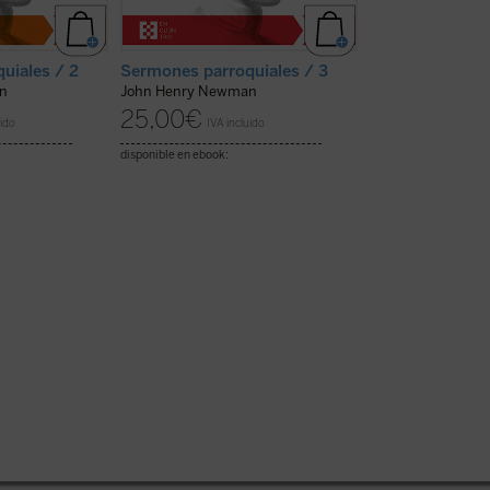
uiales / 2
Sermones parroquiales / 3
Sermones parro
n
John Henry Newman
John Henry New
25,00
€
25,00
€
uido
IVA incluido
IVA inc
disponible en ebook:
disponible en ebook: