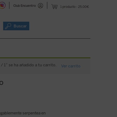
Club Encuentro
1 producto
25,00€
Buscar
 1” se ha añadido a tu carrito.
Ver carrito
o
negablemente serpentea en