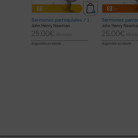
Sermones parroquiales / 1
Sermones parroq
John Henry Newman
John Henry Newma
25,00
€
25,00
€
IVA incluido
IVA incl
disponible en ebook:
disponible en ebook: