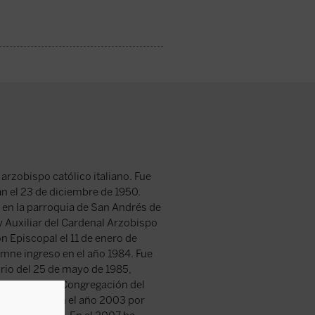
arzobispo católico italiano. Fue
n el 23 de diciembre de 1950.
y en la parroquia de San Andrés de
y Auxiliar del Cardenal Arzobispo
n Episcopal el 11 de enero de
mne ingreso en el año 1984. Fue
orio del 25 de mayo de 1985,
ueblos, de la Congregación del
e se retiró en el año 2003 por