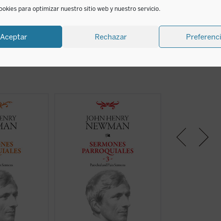
motivos de edad, Biffi conserva el título de Arzobispo Emér
ookies para optimizar nuestro sitio web y nuestro servicio.
podido asistir a los ejercicios cuaresmales realizados po
está publicado
La bella, la bestia y el caballero
(1992).
Aceptar
Rechazar
Preferenc
 dos sermones,
En este tercer volumen de la serie
Entre 1835 y 1838
n vuelve a
de los
Sermones parroquiales
se
pertenecen los s
o su fuerza,
incluyen veinticinco sermones
encontramos en e
 Fuerza en la
predicados en la iglesia de Saint
volumen de la ser
je, que es el
Mary's en Oxford. El genio
Sermones Parroq
rescura en la
humano y cristiano de Newman,
se halla en plena
nguaje cercano y
que ya era una autoridad no
el anglicanismo h
eja del empleado
exenta de polémica en Inglaterra,
catolicismo. Su ba
lógicos; y
vuelve a brillar en ellos con toda
racionalismo liber
r al hombre ...
lucidez. Con un ...
(ver ficha)
protestantes, qu
corruptor de la fe y