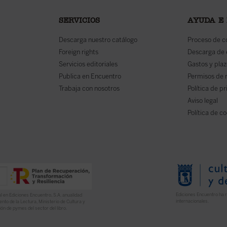
SERVICIOS
AYUDA E
Descarga nuestro catálogo
Proceso de 
Foreign rights
Descarga de
Servicios editoriales
Gastos y plaz
Publica en Encuentro
Permisos de 
Trabaja con nosotros
Política de p
Aviso legal
Política de c
Ediciones Encuentro ha r
l en Ediciones Encuentro, S.A. anualidad
internacionales.
nto de la Lectura, Ministerio de Cultura y
ón de pymes del sector del libro.