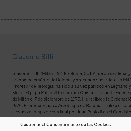
Giacomo Biffi
Giacomo Biffi (Milán, 1928-Bolonia, 2015) fue un cardenal y 
arzobispo emérito de Bolonia y ordenado sacerdote en Milá
Profesor de Teología, ha sido a su vez parroco en Legnano 
Milán. El papa Pablo VI lo nombró Obispo Titular de Fidene 
de Milán el 7 de diciembre de 1975. Ha recibido la Ordenació
1976. Promocionado a Arzobispo de Bolonia, realizó el sole
elevado al rango de cardinal por Juan Pablo II en el Consist
miembro de la Congregación por la Evangelización de los P
Gestionar el Consentimiento de las Cookies
Clero y de la Congregación por la Educación Católica. Aunqu