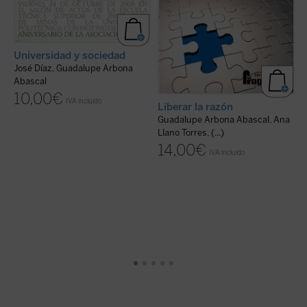
Universidad y sociedad
José Díaz, Guadalupe Arbona
Abascal
10,00
€
IVA incluido
Liberar la razón
E
Guadalupe Arbona Abascal, Ana
G
Llano Torres, (...)
14,00
€
IVA incluido