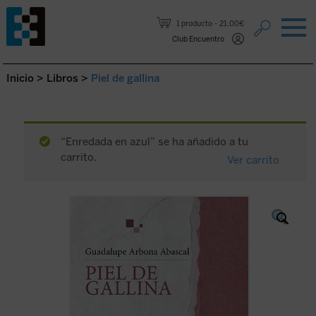
Saltar al contenido.
1 producto
21,00€
Club Encuentro
Inicio
>
Libros
>
Piel de gallina
“Enredada en azul” se ha añadido a tu
carrito.
Ver carrito