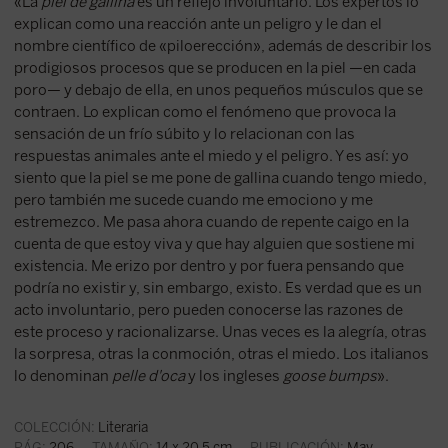
«La
piel de gallina
es un reflejo involuntario. Los expertos lo
explican como una reacción ante un peligro y le dan el
nombre científico de «piloerección», además de describir los
prodigiosos procesos que se producen en la piel —en cada
poro— y debajo de ella, en unos pequeños músculos que se
contraen. Lo explican como el fenómeno que provoca la
sensación de un frío súbito y lo relacionan con las
respuestas animales ante el miedo y el peligro. Y es así: yo
siento que la piel se me pone de gallina cuando tengo miedo,
pero también me sucede cuando me emociono y me
estremezco. Me pasa ahora cuando de repente caigo en la
cuenta de que estoy viva y que hay alguien que sostiene mi
existencia. Me erizo por dentro y por fuera pensando que
podría no existir y, sin embargo, existo. Es verdad que es un
acto involuntario, pero pueden conocerse las razones de
este proceso y racionalizarse. Unas veces es la alegría, otras
la sorpresa, otras la conmoción, otras el miedo. Los italianos
lo denominan
pelle d'oca
y los ingleses
goose bumps
».
COLECCIÓN:
Literaria
PÁG:
206
TAMAÑO:
14 x 20.5 cm
PUBLICACIÓN:
May