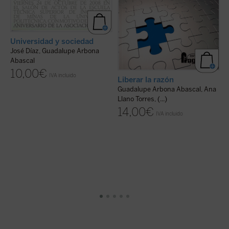
Universidad y sociedad
José Díaz, Guadalupe Arbona
Abascal
10,00
€
IVA incluido
Liberar la razón
E
Guadalupe Arbona Abascal, Ana
G
Llano Torres, (...)
14,00
€
IVA incluido