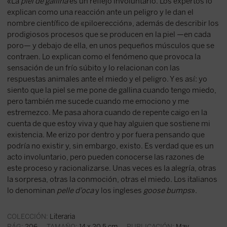
«La
piel de gallina
es un reflejo involuntario. Los expertos lo
explican como una reacción ante un peligro y le dan el
nombre científico de «piloerección», además de describir los
prodigiosos procesos que se producen en la piel —en cada
poro— y debajo de ella, en unos pequeños músculos que se
contraen. Lo explican como el fenómeno que provoca la
sensación de un frío súbito y lo relacionan con las
respuestas animales ante el miedo y el peligro. Y es así: yo
siento que la piel se me pone de gallina cuando tengo miedo,
pero también me sucede cuando me emociono y me
estremezco. Me pasa ahora cuando de repente caigo en la
cuenta de que estoy viva y que hay alguien que sostiene mi
existencia. Me erizo por dentro y por fuera pensando que
podría no existir y, sin embargo, existo. Es verdad que es un
acto involuntario, pero pueden conocerse las razones de
este proceso y racionalizarse. Unas veces es la alegría, otras
la sorpresa, otras la conmoción, otras el miedo. Los italianos
lo denominan
pelle d'oca
y los ingleses
goose bumps
».
COLECCIÓN:
Literaria
PÁG:
206
TAMAÑO:
14 x 20.5 cm
PUBLICACIÓN:
May