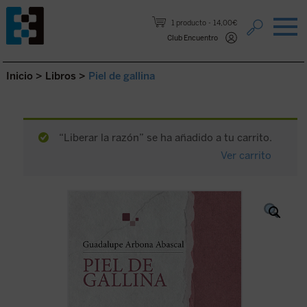
Saltar al contenido.
1 producto
14,00€
Club Encuentro
Inicio
>
Libros
>
Piel de gallina
“Liberar la razón” se ha añadido a tu carrito.
Ver carrito