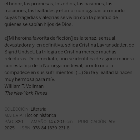
el honor, las promesas, los odios, las pasiones, las
traiciones, las lealtades y el amor conjugaban un mundo
cuyas tragedias y alegrías se vivían con la plenitud de
quienes se sabían hijos de Dios.
«[Mi heroína favorita de ficción] es la tenaz, sensual,
devastadora y, en definitiva, sólida Cristina Lavransdatter, de
Sigrid Undset. La trilogía de Cristina merece muchas
relecturas. De inmediato, uno se identifica de alguna manera
con esta hija de la Noruega medieval; pronto uno la
compadece en sus sufrimientos. (...) Su fe y lealtad la hacen
muy hermosa para mí».
William T. Vollman
The New York Times
COLECCIÓN:
Literaria
MATERIA:
Ficción histórica
PÁG:
320
TAMAÑO:
14 x 20.5 cm
PUBLICACIÓN:
Abr
2025
ISBN:
978-84-1339-231-8