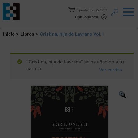
Saltar al contenido.
1 producto
24,90€
Club Encuentro
Inicio
>
Libros
>
Cristina, hija de Lavrans Vol. I
“Cristina, hija de Lavrans” se ha añadido a tu
carrito.
Ver carrito