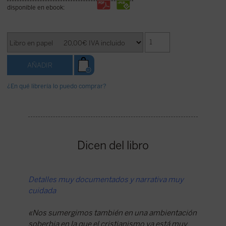
disponible en ebook:
¿En qué librería lo puedo comprar?
Dicen del libro
Detalles muy documentados y narrativa muy
Una de l
cuidada
XX
«Nos sumergimos también en una ambientación
«Sigrid
soberbia en la que el cristianismo ya está muy
su trilo