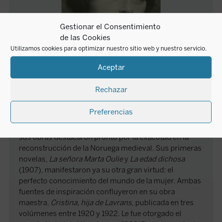
Gestionar el Consentimiento
de las Cookies
Utilizamos cookies para optimizar nuestro sitio web y nuestro servicio.
Sigrid Undset
Aceptar
Rechazar
Sigrid Undset nació en Kalundborg, Dinamarca, en
1882, aunque se trasladaría con solo dos años con su
Preferencias
familia a vivir a Oslo. Hija de un afamado catedrático
de arqueología, de quien tomó el amor por la historia,
sus obras destacaron pronto por la exactitud en la
reconstrucción de la Noruega medieval. Sus primeras
novelas,
La señora Marta Oulie
y
La edad dichosa
(1907), manifestaron ya su otra gran virtud: el
perfecto conocimiento del mundo de la mujer. Ambas
fuentes de inspiración confluyeron en su obra
maestra,
Cristina, hija de Lavrans
, publicada en tres
volúmenes entre 1920 y 1922. Le fue otorgado el