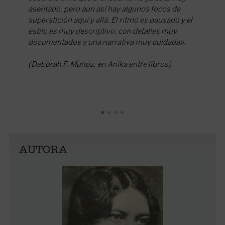
asentado, pero aun así hay algunos focos de
grandes 
superstición aquí y allá. El ritmo es pausado y el
con Sinu
estilo es muy descriptivo, con detalles muy
de Adria
documentados y una narrativa muy cuidada».
Claudio,
Nueva re
(Deborah F. Muñoz, en Anika entre libros)
AUTORA