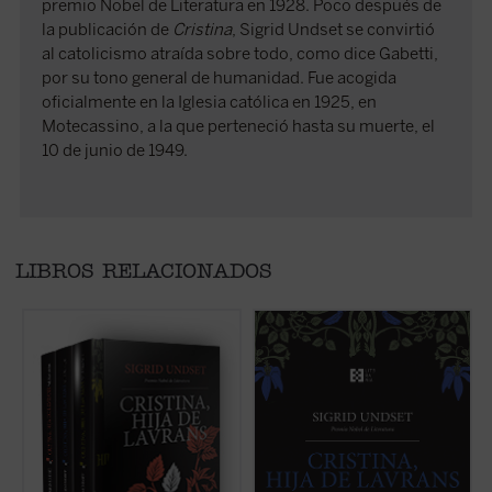
premio Nobel de Literatura en 1928. Poco después de
la publicación de
Cristina
, Sigrid Undset se convirtió
al catolicismo atraída sobre todo, como dice Gabetti,
por su tono general de humanidad. Fue acogida
oficialmente en la Iglesia católica en 1925, en
Motecassino, a la que perteneció hasta su muerte, el
10 de junio de 1949.
LIBROS RELACIONADOS
Sumérgete en el corazón de la Edad Media
En el segundo volumen, Cristina
E
con la obra maestra de Sigrid Undset,
Lavransdatter ya es una mujer casada y
nó
considerada una de las mejores novelas
una madre dedicada en cuerpo y alma. Los
d
históricas del siglo XX.
Cristina, hija de
anhelos políticos de su marido amenazan la
r
Lavrans
cuenta la vida desde la niñez hasta
estabilidad familiar y Cristina tendrá que
c
la muerte, de uno de los personajes más
afrontar las consecuencias de sus
i
complejos y vigorosos de la literatura
decisiones. Esta novela histórica,
C
universal.
considerada de las mejores del siglo XX,
ab
cuenta ...
(ver ficha)
f
(ver ficha)