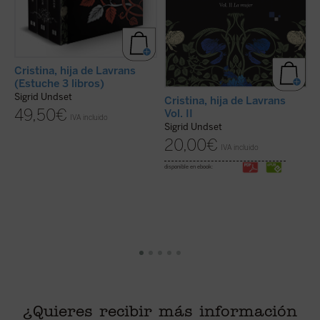
Cristina, hija de Lavrans
(Estuche 3 libros)
Sigrid Undset
Cristina, hija de Lavrans
C
49,50
€
Vol. II
V
IVA incluido
Sigrid Undset
S
20,00
€
IVA incluido
disponible en ebook:
di
¿Quieres recibir más información