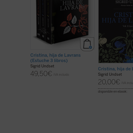
del siglo XX.
Cristina, hija de
políticos de su m
Lavrans
cuenta la vida desde la
la estabilidad famil
niñez hasta la muerte, de uno de
tendrá que afronta
los personajes más complejos y
consecuencias de s
vigorosos de la literatura
Esta novela histór
universal.
de las mejores del 
cuenta ...
(ver ficha
(ver ficha)
Cristina, hija de Lavrans
(Estuche 3 libros)
Sigrid Undset
Cristina, hija de 
49,50
€
Sigrid Undset
IVA incluido
20,00
€
IVA incl
disponible en ebook: