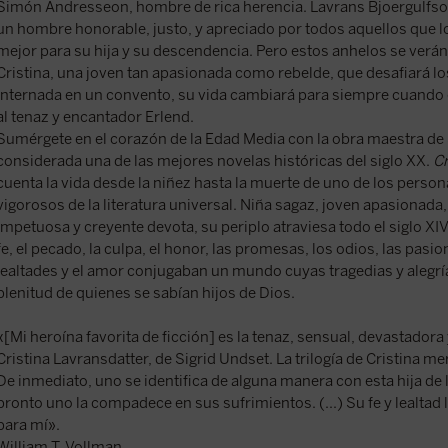
Simón Andresseon, hombre de rica herencia. Lavrans Bjoergulfsoe
un hombre honorable, justo, y apreciado por todos aquellos que l
mejor para su hija y su descendencia. Pero estos anhelos se verá
Cristina, una joven tan apasionada como rebelde, que desafiará l
Internada en un convento, su vida cambiará para siempre cuand
al tenaz y encantador Erlend.
Sumérgete en el corazón de la Edad Media con la obra maestra de 
considerada una de las mejores novelas históricas del siglo XX.
Cr
cuenta la vida desde la niñez hasta la muerte de uno de los perso
vigorosos de la literatura universal. Niña sagaz, joven apasionad
impetuosa y creyente devota, su periplo atraviesa todo el siglo XIV
fe, el pecado, la culpa, el honor, las promesas, los odios, las pasion
lealtades y el amor conjugaban un mundo cuyas tragedias y alegría
plenitud de quienes se sabían hijos de Dios.
«[Mi heroína favorita de ficción] es la tenaz, sensual, devastadora y
Cristina Lavransdatter, de Sigrid Undset. La trilogía de Cristina 
De inmediato, uno se identifica de alguna manera con esta hija de
pronto uno la compadece en sus sufrimientos. (...) Su fe y lealta
para mí».
William T. Vollman