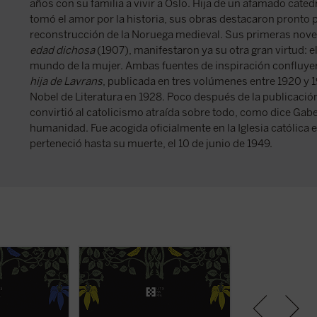
años con su familia a vivir a Oslo. Hija de un afamado cated
tomó el amor por la historia, sus obras destacaron pronto po
reconstrucción de la Noruega medieval. Sus primeras nove
edad dichosa
(1907), manifestaron ya su otra gran virtud: 
mundo de la mujer. Ambas fuentes de inspiración confluye
hija de Lavrans
, publicada en tres volúmenes entre 1920 y 1
Nobel de Literatura en 1928. Poco después de la publicació
convirtió al catolicismo atraída sobre todo, como dice Gabet
humanidad. Fue acogida oficialmente en la Iglesia católica 
perteneció hasta su muerte, el 10 de junio de 1949.
men, Cristina
En medio de la peste que devasta
En el perenne inv
es una mujer
las tierras nórdicas, Cristina tiene
Escandinavia medi
e dedicada en
que lidiar con las dificultades de
Vigdis se enamo
 anhelos
un matrimonio que se
de Ljot, un marin