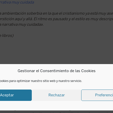
rativa muy cuidada
mbientación soberbia en la que el cristianismo ya está muy ase
stición aquí y allá. El ritmo es pausado y el estilo es muy descrip
 narrativa muy cuidada».
 libros)
Gestionar el Consentimiento de las Cookies
ookies para optimizar nuestro sitio web y nuestro servicio.
Sigrid Undset
Aceptar
Rechazar
Preferenc
Sigrid Undset nació en Kalundborg, Dinamarca, en 1882, au