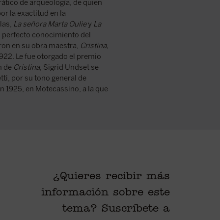
rático de arqueología, de quien
r la exactitud en la
las,
La señora Marta Oulie
y
La
el perfecto conocimiento del
ron en su obra maestra,
Cristina,
922. Le fue otorgado el premio
n de
Cristina
, Sigrid Undset se
ti, por su tono general de
en 1925, en Motecassino, a la que
¿Quieres recibir más
ierno de la
Conocimiento de la historia y
Obra cumbre de 
información sobre este
eval, la joven
conocimiento de la mujer son dos
noruega Sigrid 
ra perdidamente
notas que sobresalen en este libro
1949),
Cristina, 
tema? Suscríbete a
ero islandés
en el que confluyen el amor por la
está considerad