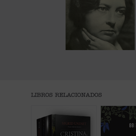
LIBROS RELACIONADOS
Sumérgete en el corazón de la
En el segundo volu
Edad Media con la obra maestra
Lavransdatter ya 
de Sigrid Undset, considerada una
casada y una madr
de las mejores novelas históricas
cuerpo y alma. Los