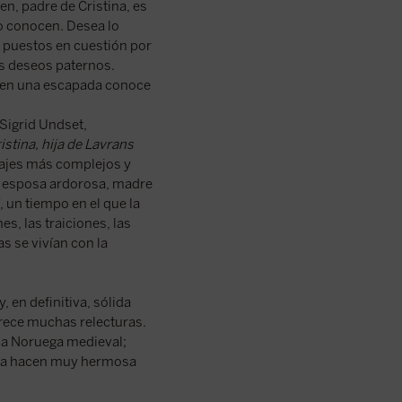
n, padre de Cristina, es
o conocen. Desea lo
n puestos en cuestión por
os deseos paternos.
o en una escapada conoce
Sigrid Undset,
istina, hija de Lavrans
najes más complejos y
a, esposa ardorosa, madre
, un tiempo en el que la
es, las traiciones, las
s se vivían con la
, en definitiva, sólida
merece muchas relecturas.
 la Noruega medieval;
d la hacen muy hermosa