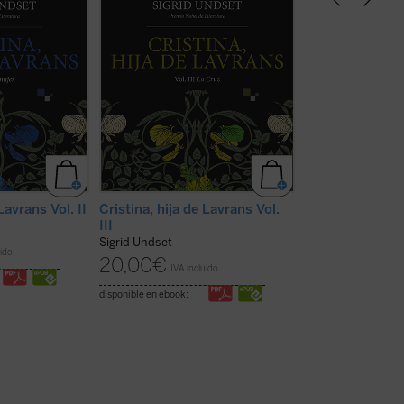
arido amenazan
resquebraja, criar a numerosos
descarado, audaz 
iar y Cristina
hijos y cuidar de un hogar en
sensible a la poes
r las
medio de la incertidumbre. En el
es mutua, pero L
us decisiones.
tercer volumen Cristina vive una
de la ingenuidad d
ica, considerada
épica doméstica que le abrirá el
es violentada por
siglo XX,
camino de la redención y ...
(ver
habría querido ...
)
ficha)
Lavrans Vol. II
Cristina, hija de Lavrans Vol.
La saga de Vigd
III
Sigrid Undset
Sigrid Undset
19,00
€
uido
IVA inc
20,00
€
IVA incluido
disponible en ebook:
disponible en ebook: