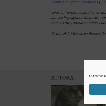
Detalles muy documentados y nar
«Nos sumergimos también en una a
aun así hay algunos focos de super
detalles muy documentados y una
(Deborah F. Muñoz, en Anika entre
Utilizamos c
AUTORA