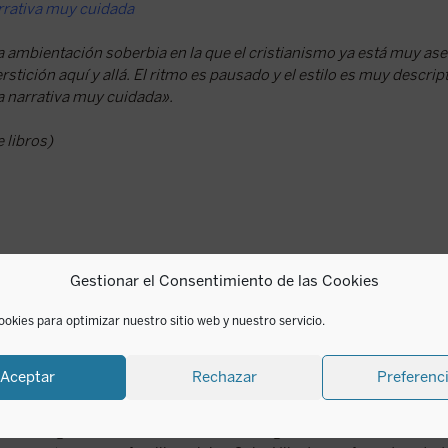
rativa muy cuidada
mbientación soberbia en la que el cristianismo ya está muy ase
stición aquí y allá. El ritmo es pausado y el estilo es muy descrip
 narrativa muy cuidada».
 libros)
Gestionar el Consentimiento de las Cookies
ookies para optimizar nuestro sitio web y nuestro servicio.
Sigrid Undset
Aceptar
Rechazar
Preferenc
Sigrid Undset nació en Kalundborg, Dinamarca, en 1882, au