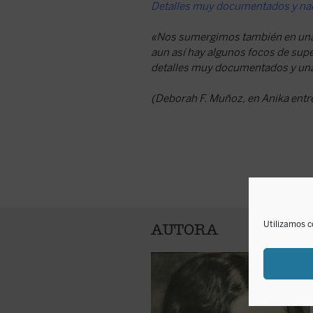
Detalles muy documentados y nar
«Nos sumergimos también en una a
aun así hay algunos focos de super
detalles muy documentados y una
(Deborah F. Muñoz, en Anika entre
Utilizamos c
AUTORA