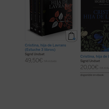
del siglo XX.
Cristina, hija de
políticos de su m
Lavrans
cuenta la vida desde la
la estabilidad famil
niñez hasta la muerte, de uno de
tendrá que afronta
los personajes más complejos y
consecuencias de s
vigorosos de la literatura
Esta novela histór
universal.
de las mejores del 
cuenta ...
(ver ficha
(ver ficha)
Cristina, hija de Lavrans
(Estuche 3 libros)
Sigrid Undset
Cristina, hija de 
49,50
€
Sigrid Undset
IVA incluido
20,00
€
IVA incl
disponible en ebook: