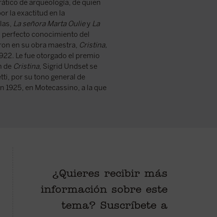
rático de arqueología, de quien
r la exactitud en la
las,
La señora Marta Oulie
y
La
el perfecto conocimiento del
ron en su obra maestra,
Cristina,
922. Le fue otorgado el premio
n de
Cristina
, Sigrid Undset se
ti, por su tono general de
en 1925, en Motecassino, a la que
¿Quieres recibir más
ierno de la
Conocimiento de la historia y
Obra cumbre de 
información sobre este
eval, la joven
conocimiento de la mujer son dos
noruega Sigrid 
ra perdidamente
notas que sobresalen en este libro
1949),
Cristina, 
tema? Suscríbete a
ero islandés
en el que confluyen el amor por la
está considerad