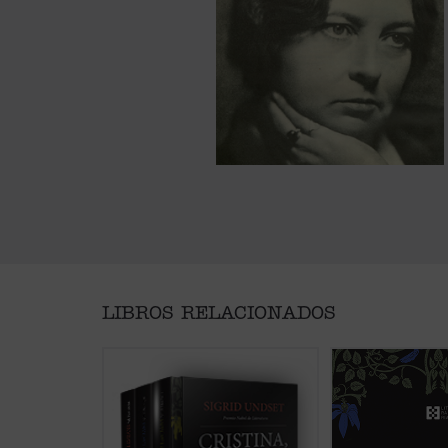
LIBROS RELACIONADOS
Sumérgete en el corazón de la
En el segundo volu
Edad Media con la obra maestra
Lavransdatter ya 
de Sigrid Undset, considerada una
casada y una madr
de las mejores novelas históricas
cuerpo y alma. Los