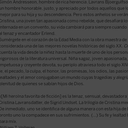
Simón Andresseon, hombre de rica herencia. Lavrans Bjoergulfsoe
un hombre honorable, justo, y apreciado por todos aquellos que l
mejor para su hija y su descendencia. Pero estos anhelos se verá
Cristina, una joven tan apasionada como rebelde, que desafiará l
Internada en un convento, su vida cambiará para siempre cuand
al tenaz y encantador Erlend.
Sumérgete en el corazón de la Edad Media con la obra maestra de 
considerada una de las mejores novelas históricas del siglo XX.
Cr
cuenta la vida desde la niñez hasta la muerte de uno de los perso
vigorosos de la literatura universal. Niña sagaz, joven apasionad
impetuosa y creyente devota, su periplo atraviesa todo el siglo XIV
fe, el pecado, la culpa, el honor, las promesas, los odios, las pasion
lealtades y el amor conjugaban un mundo cuyas tragedias y alegría
plenitud de quienes se sabían hijos de Dios.
«[Mi heroína favorita de ficción] es la tenaz, sensual, devastadora y
Cristina Lavransdatter, de Sigrid Undset. La trilogía de Cristina 
De inmediato, uno se identifica de alguna manera con esta hija de
pronto uno la compadece en sus sufrimientos. (...) Su fe y lealta
para mí».
William T. Vollman