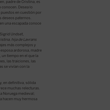
n, padre de Cristina, es
o conocen. Desea lo
n puestos en cuestión por
os deseos paternos.
o en una escapada conoce
Sigrid Undset,
istina, hija de Lavrans
najes más complejos y
a, esposa ardorosa, madre
, un tiempo en el que la
es, las traiciones, las
s se vivían con la
, en definitiva, sólida
merece muchas relecturas.
 la Noruega medieval;
d la hacen muy hermosa