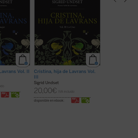
arido amenazan
resquebraja, criar a numerosos
descarado, audaz 
iar y Cristina
hijos y cuidar de un hogar en
sensible a la poes
r las
medio de la incertidumbre. En el
es mutua, pero L
us decisiones.
tercer volumen Cristina vive una
de la ingenuidad d
ica, considerada
épica doméstica que le abrirá el
es violentada por
siglo XX,
camino de la redención y ...
(ver
habría querido ...
)
ficha)
Lavrans Vol. II
Cristina, hija de Lavrans Vol.
La saga de Vigd
III
Sigrid Undset
Sigrid Undset
19,00
€
uido
IVA inc
20,00
€
IVA incluido
disponible en ebook:
disponible en ebook: