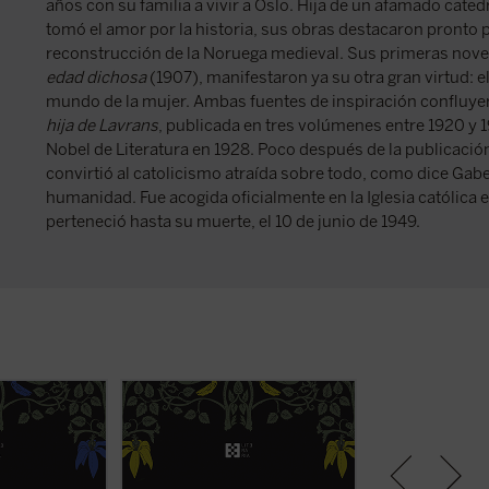
años con su familia a vivir a Oslo. Hija de un afamado cated
tomó el amor por la historia, sus obras destacaron pronto po
reconstrucción de la Noruega medieval. Sus primeras nove
edad dichosa
(1907), manifestaron ya su otra gran virtud: 
mundo de la mujer. Ambas fuentes de inspiración confluye
hija de Lavrans
, publicada en tres volúmenes entre 1920 y 1
Nobel de Literatura en 1928. Poco después de la publicació
convirtió al catolicismo atraída sobre todo, como dice Gabet
humanidad. Fue acogida oficialmente en la Iglesia católica 
perteneció hasta su muerte, el 10 de junio de 1949.
men, Cristina
En medio de la peste que devasta
En el perenne inv
es una mujer
las tierras nórdicas, Cristina tiene
Escandinavia medi
e dedicada en
que lidiar con las dificultades de
Vigdis se enamo
 anhelos
un matrimonio que se
de Ljot, un marin