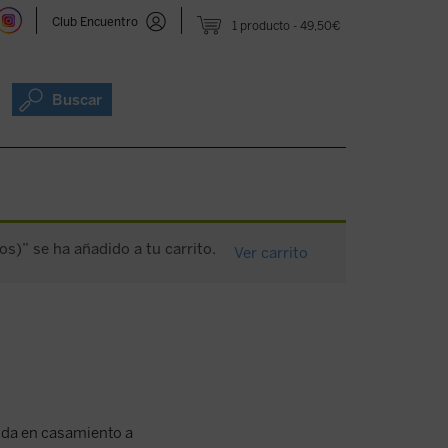
Club Encuentro
1 producto
49,50€
Buscar
os)” se ha añadido a tu carrito.
Ver carrito
tida en casamiento a